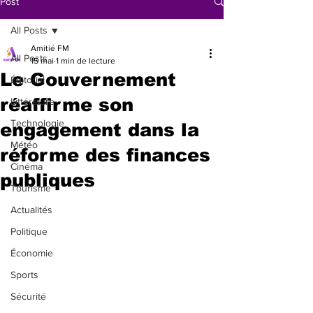
Post
All Posts
Amitié FM
All Posts
15 mai
1 min de lecture
Le Gouvernement
Éditorial
réaffirme son
Littérature
Technologie
engagement dans la
Météo
réforme des finances
Cinéma
publiques
Tourisme
Actualités
Politique
Économie
Sports
Sécurité