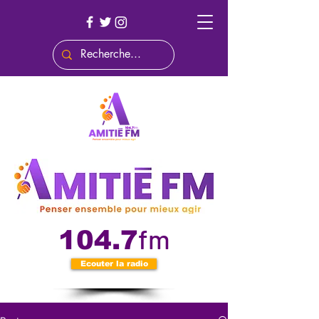
fm
104.7
Ecouter la radio