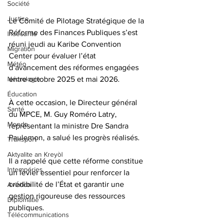
Société
Justice
Le Comité de Pilotage Stratégique de la 
Réforme des Finances Publiques s’est 
Insécurité
réuni jeudi au Karibe Convention 
Migration
Center pour évaluer l’état 
Météo
d’avancement des réformes engagées 
Nécrologie
entre octobre 2025 et mai 2026. 
Éducation
À cette occasion, le Directeur général 
Santé
du MPCE, M. Guy Roméro Latry, 
Monde
représentant la ministre Dre Sandra 
Paulemon, a salué les progrès réalisés.
Transport
Aktyalite an Kreyòl
Il a rappelé que cette réforme constitue 
Intempéries
un levier essentiel pour renforcer la 
crédibilité de l’État et garantir une 
Aviation
gestion rigoureuse des ressources 
Diplomatie
publiques. 
Télécommunications