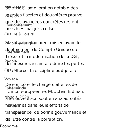
Actu EN BREF
Selon lui, l’amélioration notable des 
recettes fiscales et douanières prouve 
Religion
que des avancées concrètes restent 
Environnement
possibles malgré la crise.
Culture & Loisirs
M. Latry a notamment mis en avant le 
People / Musique
déploiement du Compte Unique du 
Entertainment
Trésor et la modernisation de la DGI, 
People
des mesures visant à réduire les pertes 
Culture
et renforcer la discipline budgétaire.
Voyage
De son côté, le chargé d’affaires de 
Éphéméride
l’Union européenne, M. Johan Eidman, 
Mondial 2026
a renouvelé son soutien aux autorités 
haïtiennes dans leurs efforts de 
Football
transparence, de bonne gouvernance et 
de lutte contre la corruption.
Économie