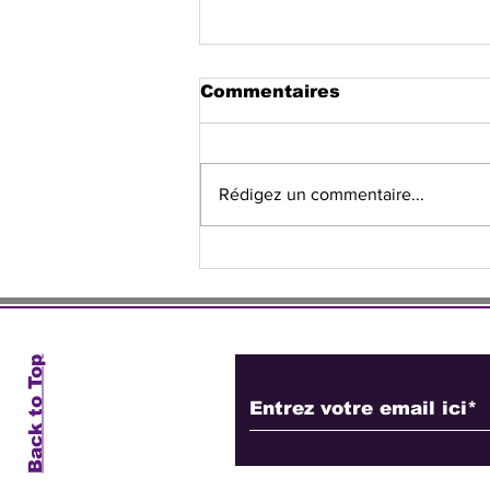
Commentaires
Rédigez un commentaire...
Le CEP ouvre 19
nouveaux centres
d’inscription et de vote
dans l’Ouest
Abonnez-vous à no
Back to Top