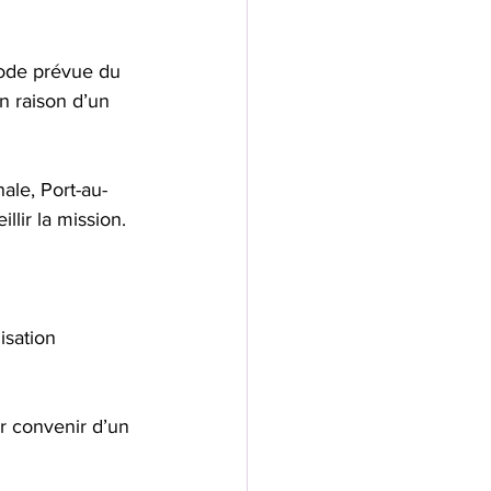
iode prévue du 
n raison d’un 
ale, Port-au-
llir la mission.
isation 
r convenir d’un 