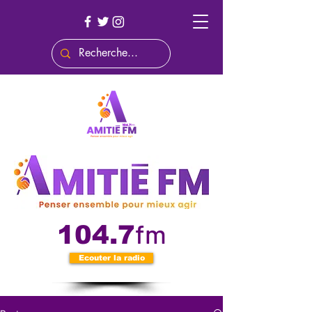
fm
104.7
Ecouter la radio