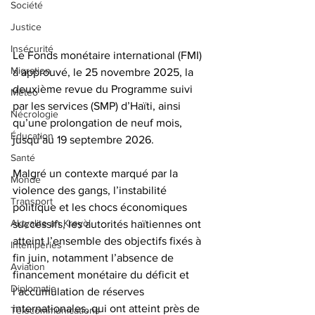
Société
Justice
Insécurité
Le Fonds monétaire international (FMI) 
Migration
a approuvé, le 25 novembre 2025, la 
deuxième revue du Programme suivi 
Météo
par les services (SMP) d’Haïti, ainsi 
Nécrologie
qu’une prolongation de neuf mois, 
Éducation
jusqu’au 19 septembre 2026.
Santé
Malgré un contexte marqué par la 
Monde
violence des gangs, l’instabilité 
Transport
politique et les chocs économiques 
Aktyalite an Kreyòl
successifs, les autorités haïtiennes ont 
atteint l’ensemble des objectifs fixés à 
Intempéries
fin juin, notamment l’absence de 
Aviation
financement monétaire du déficit et 
Diplomatie
l’accumulation de réserves 
internationales, qui ont atteint près de 
Télécommunications