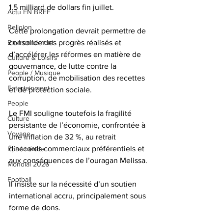
1,5 milliard de dollars fin juillet.
Actu EN BREF
Religion
Cette prolongation devrait permettre de 
Environnement
consolider les progrès réalisés et 
d’accélérer les réformes en matière de 
Culture & Loisirs
gouvernance, de lutte contre la 
People / Musique
corruption, de mobilisation des recettes 
Entertainment
et de protection sociale.
People
Le FMI souligne toutefois la fragilité 
Culture
persistante de l’économie, confrontée à 
Voyage
une inflation de 32 %, au retrait 
d’accords commerciaux préférentiels et 
Éphéméride
aux conséquences de l’ouragan Melissa.
Mondial 2026
Football
Il insiste sur la nécessité d’un soutien 
international accru, principalement sous 
forme de dons.