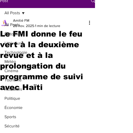
Post
All Posts
Amitié FM
All Posts
26 nov. 2025
1 min de lecture
Le FMI donne le feu
Éditorial
vert à la deuxième
Littérature
Technologie
revue et à la
Météo
prolongation du
Cinéma
programme de suivi
Tourisme
avec Haïti
Actualités
Politique
Économie
Sports
Sécurité