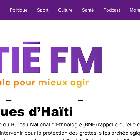
l
Politique
Sport
Culture
Santé
Podcast
Mor
Technologie
Météo
Cinéma
Tourisme
Actualit
min de lecture
é
Société
Justice
Insécurité
Migration
Mété
rappelle son autorit
Transport
Aktyalite an Kreyòl
Intempéries
Aviatio
egarde des grottes
ques d’Haïti
BREF
Religion
Environnement
Culture & Loisirs
 du Bureau National d’Ethnologie (BNE) rappelle qu’elle es
à intervenir pour la protection des grottes, sites archéologi