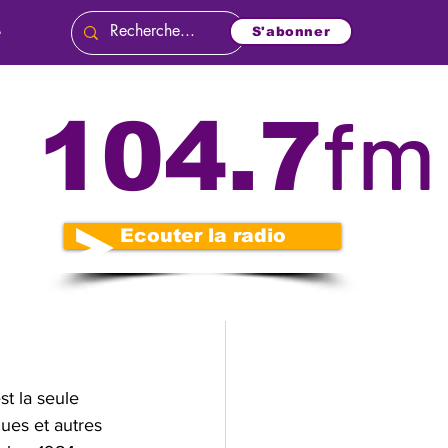
e
S'abonner
fm
104.7
és
Politique
o
Nécrologie
é sur
Ecouter la radio
n
Diplomatie
t la seule 
ques et autres 