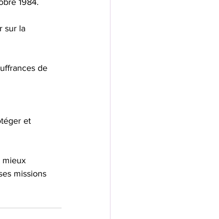
tobre 1984.
 sur la 
uffrances de 
 
téger et 
t mieux 
 ses missions 