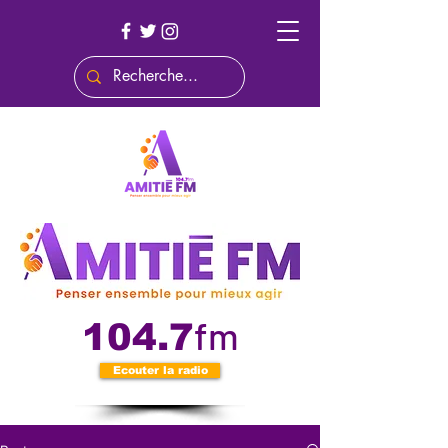
fm
104.7
Ecouter la radio