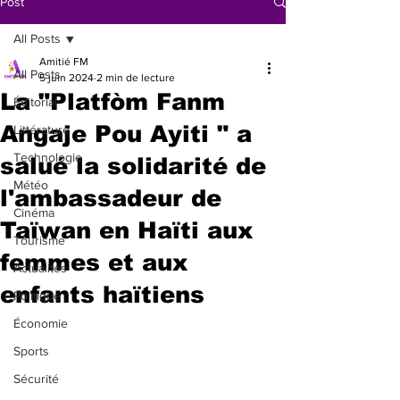
Post
All Posts
Amitié FM
All Posts
5 juin 2024
2 min de lecture
La "Platfòm Fanm
Éditorial
Angaje Pou Ayiti " a
Littérature
Technologie
salué la solidarité de
Météo
l'ambassadeur de
Cinéma
Taïwan en Haïti aux
Tourisme
femmes et aux
Actualités
enfants haïtiens
Politique
Économie
Sports
Sécurité