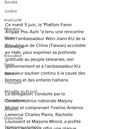
Société
Justice
Insécurité
Ce mardi 5 juin, la "Platfòm Fanm 
Migration
Angaje Pou Ayiti "a tenu une rencontre 
Météo
avec l'ambassadeur Wen-Jiann KU de la 
République de Chine (Taïwan) accrédité 
Nécrologie
en Haïti, pour exprimer sa profonde 
Éducation
gratitude au peuple taïwanais, son 
Santé
gouvernement et à l'ambassadeur KU 
pour leur soutien continu à la cause des 
Monde
femmes et des enfants haïtiens.
Transport
Aktyalite an Kreyòl
La délégation, conduite par la 
Intempéries
Coordonnatrice nationale Marjory 
Michel et comprenant Yveline Antenor, 
Aviation
Lamercie Charles Pierre, Rachelle 
Diplomatie
Louissaint et Marjorie Milord, a profité 
Télécommunications
de l'occasion pour offrir une plaque 