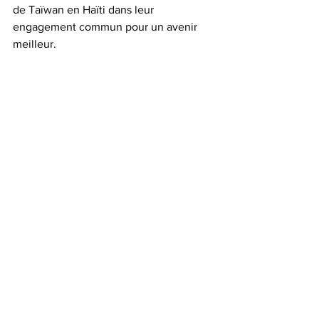
de Taïwan en Haïti dans leur 
engagement commun pour un avenir 
meilleur.
PLR
Radio Amitié 104.7 FM
Actualités
Société