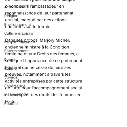
d'honneur à l'ambassadeur en 
Actu EN BREF
reconnaissance de leur partenariat 
Religion
crucial, marqué par des actions 
Environnement
concrètes sur le terrain.
Culture & Loisirs
Dans ses propos, Marjory Michel, 
People / Musique
ancienne ministre à la Condition 
Entertainment
féminine et aux Droits des femmes, a 
People
souligné l'importance de ce partenariat 
bilatéral qui ne cesse de faire ses 
Culture
preuves, notamment à travers les 
Voyage
activités entreprises par cette structure 
Éphéméride
de lutte pour l'accompagnement social 
et le respect des droits des femmes en 
Mondial 2026
Haïti.
Football