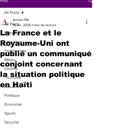
Post
All Posts
Amitié FM
All Posts
16 avr. 2025
1 min de lecture
La France et le
Éditorial
Royaume-Uni ont
Littérature
Technologie
publié un communiqué
Météo
conjoint concernant
Cinéma
la situation politique
Tourisme
en Haïti
Actualités
Politique
Économie
Sports
Sécurité