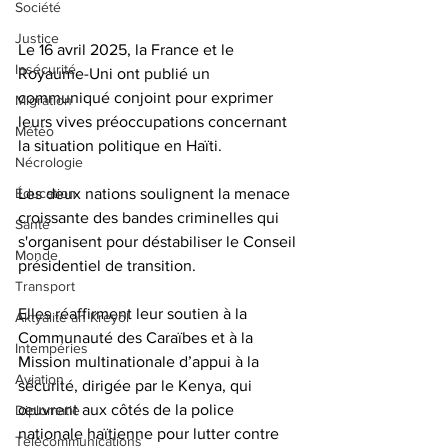
Société
Justice
Le 16 avril 2025, la France et le 
Insécurité
Royaume-Uni ont publié un 
communiqué conjoint pour exprimer 
Migration
leurs vives préoccupations concernant 
Météo
la situation politique en Haïti. 
Nécrologie
Les deux nations soulignent la menace 
Éducation
croissante des bandes criminelles qui 
Santé
s'organisent pour déstabiliser le Conseil 
Monde
présidentiel de transition. 
Transport
Elles réaffirment leur soutien à la 
Aktyalite an Kreyòl
Communauté des Caraïbes et à la 
Intempéries
Mission multinationale d’appui à la 
Aviation
sécurité, dirigée par le Kenya, qui 
œuvrent aux côtés de la police 
Diplomatie
nationale haïtienne pour lutter contre 
Télécommunications