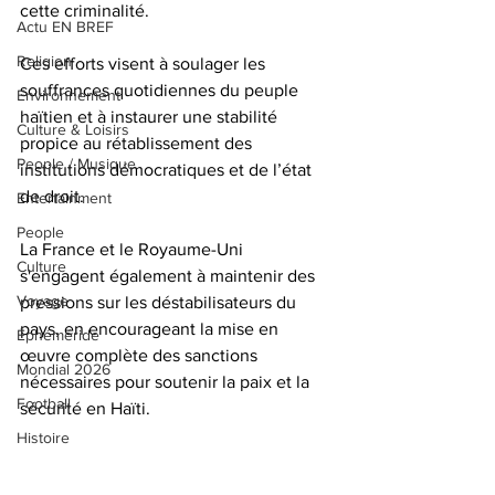
cette criminalité. 
Actu EN BREF
Religion
Ces efforts visent à soulager les 
souffrances quotidiennes du peuple 
Environnement
haïtien et à instaurer une stabilité 
Culture & Loisirs
propice au rétablissement des 
People / Musique
institutions démocratiques et de l’état 
de droit. 
Entertainment
People
La France et le Royaume-Uni 
Culture
s'engagent également à maintenir des 
Voyage
pressions sur les déstabilisateurs du 
pays, en encourageant la mise en 
Éphéméride
œuvre complète des sanctions 
Mondial 2026
nécessaires pour soutenir la paix et la 
Football
sécurité en Haïti.
Histoire