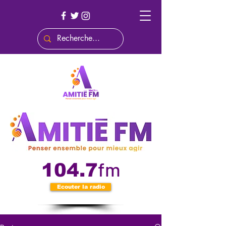
fm
104.7
Ecouter la radio