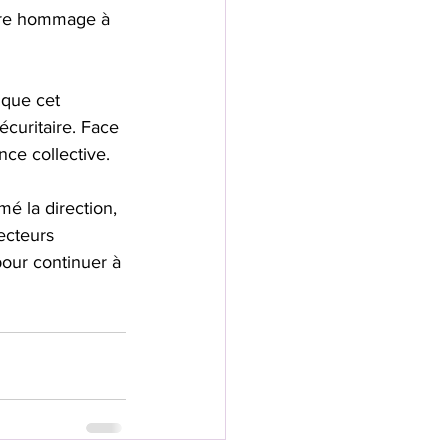
ndre hommage à 
que cet 
curitaire. Face 
ence collective.
mé la direction, 
ecteurs 
our continuer à 