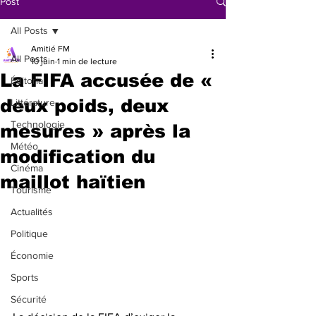
Post
All Posts
Amitié FM
All Posts
10 juin
1 min de lecture
La FIFA accusée de «
Éditorial
deux poids, deux
Littérature
Technologie
mesures » après la
Météo
modification du
Cinéma
maillot haïtien
Tourisme
Actualités
Politique
Économie
Sports
Sécurité