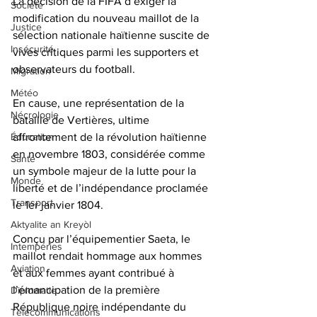
La décision de la FIFA d’exiger la 
Société
modification du nouveau maillot de la 
Justice
sélection nationale haïtienne suscite de 
Insécurité
vives critiques parmi les supporters et 
observateurs du football. 
Migration
Météo
En cause, une représentation de la 
Nécrologie
bataille de Vertières, ultime 
affrontement de la révolution haïtienne 
Éducation
en novembre 1803, considérée comme 
Santé
un symbole majeur de la lutte pour la 
Monde
liberté et de l’indépendance proclamée 
Transport
le 1er janvier 1804.
Aktyalite an Kreyòl
Conçu par l’équipementier Saeta, le 
Intempéries
maillot rendait hommage aux hommes 
Aviation
et aux femmes ayant contribué à 
l’émancipation de la première 
Diplomatie
République noire indépendante du 
Télécommunications