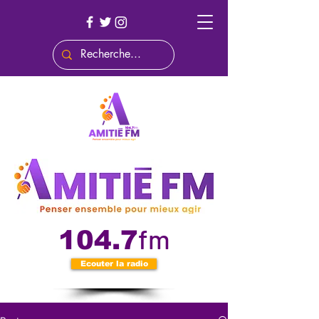
fm
104.7
Ecouter la radio