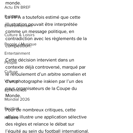
monde. 
Actu EN BREF
Religion
La FIFA a toutefois estimé que cette 
illustration pouvait être interprétée 
Environnement
comme un message politique, en 
Culture & Loisirs
contradiction avec les règlements de la 
People / Musique
compétition.
Entertainment
Cette décision intervient dans un 
People
contexte déjà controversé, marqué par 
Culture
le refoulement d’un arbitre somalien et 
Voyage
d’un photographe irakien par l’un des 
pays organisateurs de la Coupe du 
Éphéméride
Monde. 
Mondial 2026
Football
Pour de nombreux critiques, cette 
affaire illustre une application sélective 
Histoire
des règles et relance le débat sur 
l’équité au sein du football international.