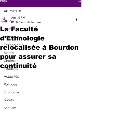
Post
All Posts
Amitié FM
All Posts
8 mai
1 min de lecture
La Faculté
Éditorial
d’Ethnologie
Littérature
Technologie
relocalisée à Bourdon
Météo
pour assurer sa
Cinéma
continuité
Tourisme
Actualités
Politique
Économie
Sports
Sécurité