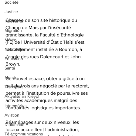
Société
Justice
Chassée de son site historique du 
Insécurité
Champ de Mars par l’insécurité 
Migration
grandissante, la Faculté d’Ethnologie 
Météo
(FE) de l’Université d’État d’Haïti s’est 
officiellement installée à Bourdon, à 
Nécrologie
l’angle des rues Dalencourt et John 
Éducation
Brown. 
Santé
Monde
Ce nouvel espace, obtenu grâce à un 
bail de trois ans négocié par le rectorat, 
Transport
permet à l’institution de poursuivre ses 
Aktyalite an Kreyòl
activités académiques malgré des 
Intempéries
contraintes logistiques importantes.
Aviation
Réaménagés sur deux niveaux, les 
Diplomatie
locaux accueillent l’administration, 
Télécommunications