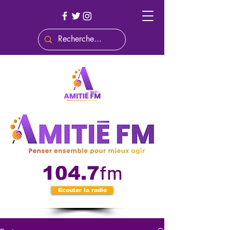
fm
104.7
Ecouter la radio