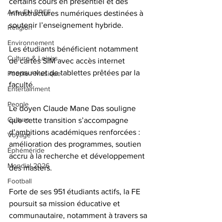
certains cours en présentiel et des 
Actu EN BREF
infrastructures numériques destinées à 
soutenir l’enseignement hybride. 
Religion
Environnement
Les étudiants bénéficient notamment 
Culture & Loisirs
de cartes SIM avec accès internet 
mensuel et de tablettes prêtées par la 
People / Musique
faculté.
Entertainment
People
Le doyen Claude Mane Das souligne 
Culture
que cette transition s’accompagne 
d’ambitions académiques renforcées : 
Voyage
amélioration des programmes, soutien 
Éphéméride
accru à la recherche et développement 
Mondial 2026
des masters.
Football
Forte de ses 951 étudiants actifs, la FE 
poursuit sa mission éducative et 
communautaire, notamment à travers sa 