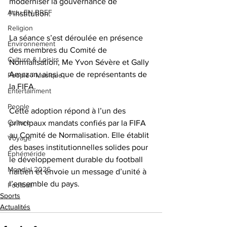
moderniser la gouvernance de 
Actu EN BREF
l’institution. 
Religion
La séance s’est déroulée en présence 
Environnement
des membres du Comité de 
Culture & Loisirs
Normalisation, Me Yvon Sévère et Gally 
Amazan, ainsi que de représentants de 
People / Musique
la FIFA.
Entertainment
People
Cette adoption répond à l’un des 
Culture
principaux mandats confiés par la FIFA 
au Comité de Normalisation. Elle établit 
Voyage
des bases institutionnelles solides pour 
Éphéméride
le développement durable du football 
Mondial 2026
haïtien et envoie un message d’unité à 
l’ensemble du pays.
Football
Sports
Actualités