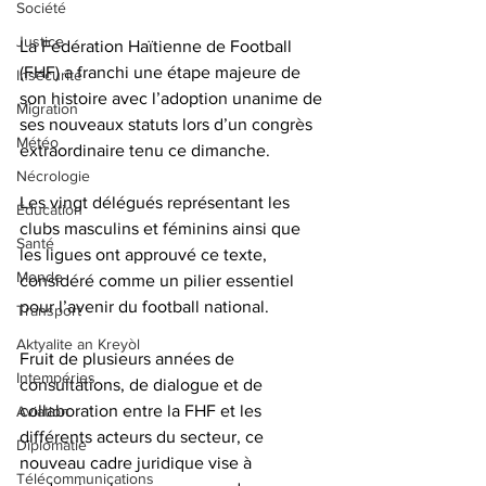
Société
Justice
La Fédération Haïtienne de Football 
(FHF) a franchi une étape majeure de 
Insécurité
son histoire avec l’adoption unanime de 
Migration
ses nouveaux statuts lors d’un congrès 
Météo
extraordinaire tenu ce dimanche. 
Nécrologie
Les vingt délégués représentant les 
Éducation
clubs masculins et féminins ainsi que 
Santé
les ligues ont approuvé ce texte, 
Monde
considéré comme un pilier essentiel 
pour l’avenir du football national.
Transport
Aktyalite an Kreyòl
Fruit de plusieurs années de 
Intempéries
consultations, de dialogue et de 
collaboration entre la FHF et les 
Aviation
différents acteurs du secteur, ce 
Diplomatie
nouveau cadre juridique vise à 
Télécommunications