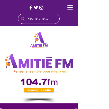
fm
104.7
Ecouter la radio