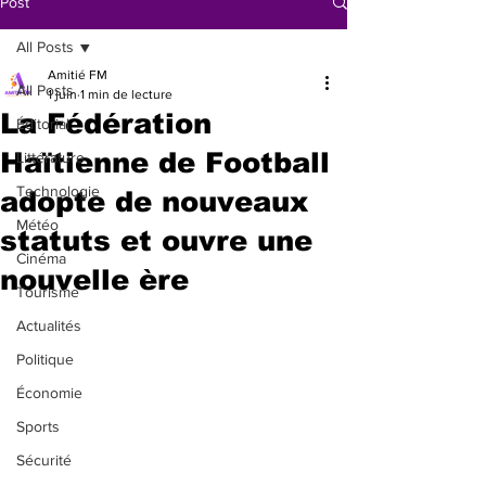
Post
All Posts
Amitié FM
All Posts
1 juin
1 min de lecture
La Fédération
Éditorial
Haïtienne de Football
Littérature
Technologie
adopte de nouveaux
Météo
statuts et ouvre une
Cinéma
nouvelle ère
Tourisme
Actualités
Politique
Économie
Sports
Sécurité