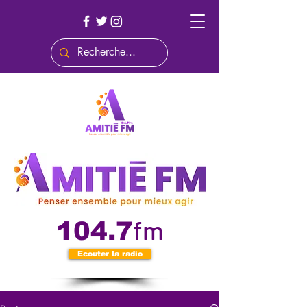
fm
104.7
Ecouter la radio