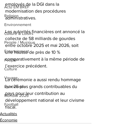
employés de la DGI dans la 
Actu EN BREF
modernisation des procédures 
Religion
administratives.
Environnement
Les autorités financières ont annoncé la 
Culture & Loisirs
collecte de 58 milliards de gourdes 
People / Musique
entre octobre 2025 et mai 2026, soit 
Entertainment
une hausse de près de 10 % 
comparativement à la même période de 
People
l’exercice précédent. 
Culture
Voyage
La cérémonie a aussi rendu hommage 
aux 25 plus grands contribuables du 
Éphéméride
pays pour leur contribution au 
Mondial 2026
développement national et leur civisme 
Football
fiscal.
Actualités
Économie