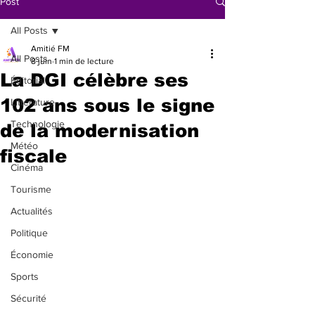
Post
All Posts
Amitié FM
All Posts
8 juin
1 min de lecture
La DGI célèbre ses
Éditorial
102 ans sous le signe
Littérature
Technologie
de la modernisation
Météo
fiscale
Cinéma
Tourisme
Actualités
Politique
Économie
Sports
Sécurité