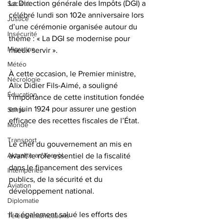
La Direction générale des Impôts (DGI) a 
Société
célébré lundi son 102e anniversaire lors 
Justice
d’une cérémonie organisée autour du 
Insécurité
thème : « La DGI se modernise pour 
Migration
mieux servir ». 
Météo
À cette occasion, le Premier ministre, 
Nécrologie
Alix Didier Fils-Aimé, a souligné 
Éducation
l’importance de cette institution fondée 
en juin 1924 pour assurer une gestion 
Santé
efficace des recettes fiscales de l’État.
Monde
Transport
Le chef du gouvernement an mis en 
Aktyalite an Kreyòl
avant le rôle essentiel de la fiscalité 
dans le financement des services 
Intempéries
publics, de la sécurité et du 
Aviation
développement national. 
Diplomatie
Il a également salué les efforts des 
Télécommunications