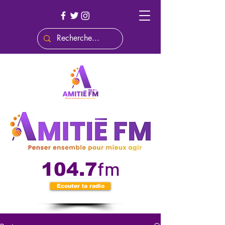
fm
104.7
Ecouter la radio