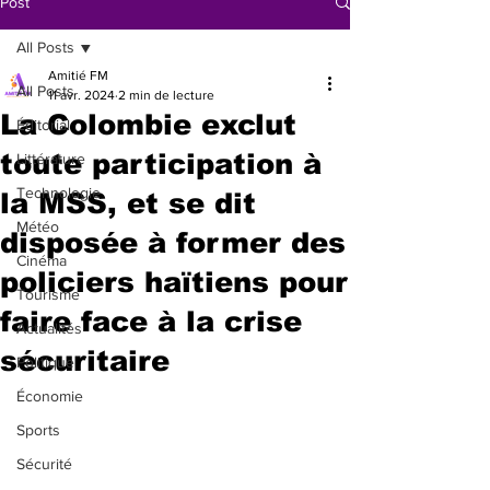
Post
All Posts
Amitié FM
All Posts
11 avr. 2024
2 min de lecture
La Colombie exclut
Éditorial
toute participation à
Littérature
Technologie
la MSS, et se dit
Météo
disposée à former des
Cinéma
policiers haïtiens pour
Tourisme
faire face à la crise
Actualités
sécuritaire
Politique
Économie
Sports
Sécurité