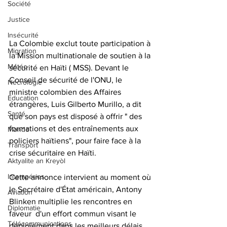
Société
Justice
Insécurité
La Colombie exclut toute participation à 
Migration
la Mission multinationale de soutien à la 
Météo
sécurité en Haïti ( MSS). Devant le 
Conseil de sécurité de l'ONU, le 
Nécrologie
ministre colombien des Affaires 
Éducation
étrangères, Luis Gilberto Murillo, a dit 
Santé
que son pays est disposé à offrir " des 
formations et des entraînements aux 
Monde
policiers haïtiens", pour faire face à la 
Transport
crise sécuritaire en Haïti.
Aktyalite an Kreyòl
Intempéries
Cette annonce intervient au moment où 
le Secrétaire d'État américain, Antony 
Aviation
Blinken multiplie les rencontres en 
Diplomatie
faveur  d'un effort commun visant le 
Télécommunications
déploiement dans les meilleurs délais 