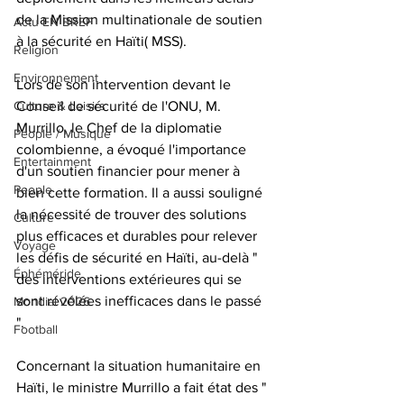
de la Mission multinationale de soutien 
Actu EN BREF
à la sécurité en Haïti( MSS).
Religion
Environnement
Lors de son intervention devant le 
Conseil de sécurité de l'ONU, M. 
Culture & Loisirs
Murrillo, le Chef de la diplomatie 
People / Musique
colombienne, a évoqué l'importance 
Entertainment
d'un soutien financier pour mener à 
People
bien cette formation. Il a aussi souligné 
la nécessité de trouver des solutions 
Culture
plus efficaces et durables pour relever 
Voyage
les défis de sécurité en Haïti, au-delà " 
Éphéméride
des interventions extérieures qui se 
sont révélées inefficaces dans le passé 
Mondial 2026
".
Football
Concernant la situation humanitaire en 
Haïti, le ministre Murrillo a fait état des " 