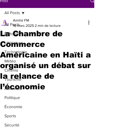
Post
All Posts
Amitié FM
All Posts
16 mars 2025
2 min de lecture
La Chambre de
Éditorial
Commerce
Littérature
Technologie
Américaine en Haïti a
Météo
organisé un débat sur
Cinéma
la relance de
Tourisme
l’économie
Actualités
Politique
Économie
Sports
Sécurité