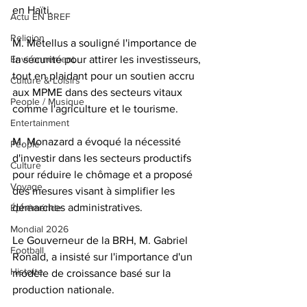
en Haïti.
Actu EN BREF
Religion
M. Métellus a souligné l'importance de 
Environnement
la sécurité pour attirer les investisseurs, 
tout en plaidant pour un soutien accru 
Culture & Loisirs
aux MPME dans des secteurs vitaux 
People / Musique
comme l'agriculture et le tourisme. 
Entertainment
M. Monazard a évoqué la nécessité 
People
d'investir dans les secteurs productifs 
Culture
pour réduire le chômage et a proposé 
Voyage
des mesures visant à simplifier les 
démarches administratives.
Éphéméride
Mondial 2026
Le Gouverneur de la BRH, M. Gabriel 
Football
Ronald, a insisté sur l'importance d'un 
Histoire
modèle de croissance basé sur la 
production nationale. 