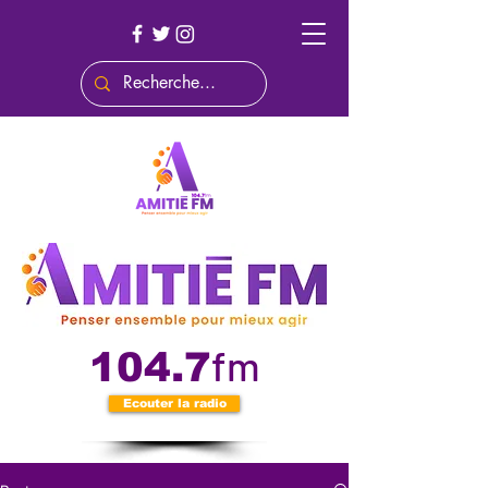
fm
104.7
Ecouter la radio