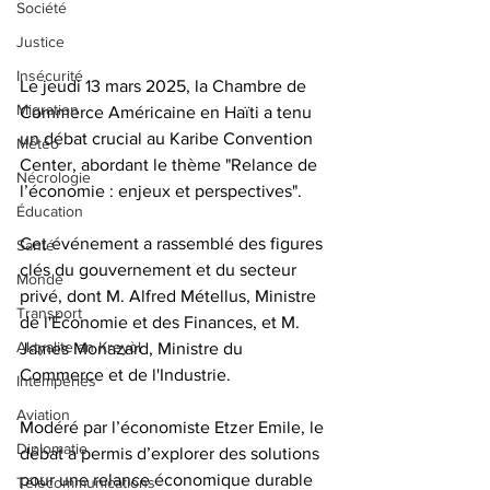
Société
Justice
Insécurité
Le jeudi 13 mars 2025, la Chambre de 
Migration
Commerce Américaine en Haïti a tenu 
un débat crucial au Karibe Convention 
Météo
Center, abordant le thème "Relance de 
Nécrologie
l’économie : enjeux et perspectives". 
Éducation
Cet événement a rassemblé des figures 
Santé
clés du gouvernement et du secteur 
Monde
privé, dont M. Alfred Métellus, Ministre 
Transport
de l'Économie et des Finances, et M. 
Aktyalite an Kreyòl
James Monazard, Ministre du 
Commerce et de l'Industrie. 
Intempéries
Aviation
Modéré par l’économiste Etzer Emile, le 
Diplomatie
débat a permis d’explorer des solutions 
pour une relance économique durable 
Télécommunications