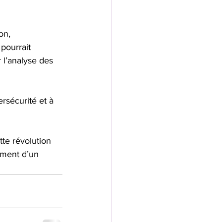
on, 
 pourrait 
 l’analyse des 
ersécurité et à 
te révolution 
ement d’un 