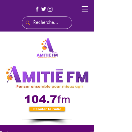
fm
104.7
Ecouter la radio