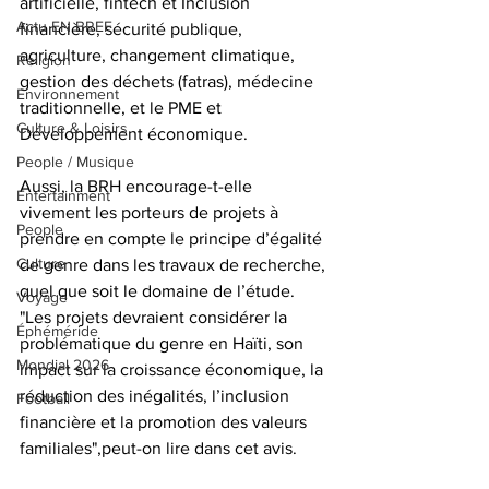
artificielle, fintech et Inclusion 
Actu EN BREF
financière, sécurité publique, 
agriculture, changement climatique, 
Religion
gestion des déchets (fatras), médecine 
Environnement
traditionnelle, et le PME et 
Culture & Loisirs
Développement économique. 
People / Musique
Aussi, la BRH encourage-t-elle 
Entertainment
vivement les porteurs de projets à 
People
prendre en compte le principe d’égalité 
Culture
de genre dans les travaux de recherche, 
quel que soit le domaine de l’étude. 
Voyage
"Les projets devraient considérer la 
Éphéméride
problématique du genre en Haïti, son 
Mondial 2026
impact sur la croissance économique, la 
réduction des inégalités, l’inclusion 
Football
financière et la promotion des valeurs 
familiales",peut-on lire dans cet avis.