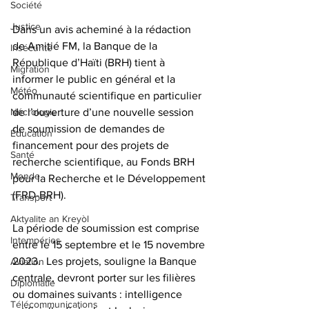
Société
Justice
Dans un avis acheminé à la rédaction 
de Amitié FM, la Banque de la 
Insécurité
République d’Haïti (BRH) tient à 
Migration
informer le public en général et la 
Météo
communauté scientifique en particulier 
Nécrologie
de l’ouverture d’une nouvelle session 
de soumission de demandes de 
Éducation
financement pour des projets de 
Santé
recherche scientifique, au Fonds BRH 
Monde
pour la Recherche et le Développement 
(FRD-BRH). 
Transport
Aktyalite an Kreyòl
La période de soumission est comprise 
Intempéries
entre le 15 septembre et le 15 novembre 
2023.  Les projets, souligne la Banque 
Aviation
centrale, devront porter sur les filières 
Diplomatie
ou domaines suivants : intelligence 
Télécommunications