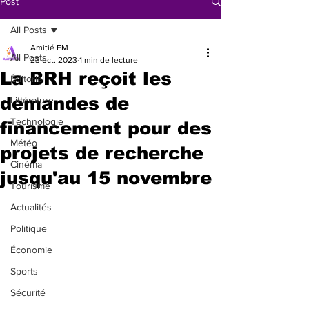
Post
All Posts
Amitié FM
All Posts
23 oct. 2023
1 min de lecture
La BRH reçoit les
Éditorial
demandes de
Littérature
Technologie
financement pour des
Météo
projets de recherche
Cinéma
jusqu'au 15 novembre
Tourisme
Actualités
Politique
Économie
Sports
Sécurité