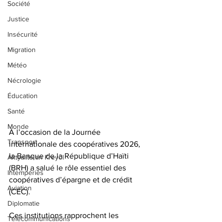
Société
Justice
Insécurité
Migration
Météo
Nécrologie
Éducation
Santé
Monde
À l’occasion de la Journée 
Transport
internationale des coopératives 2026, 
la Banque de la République d’Haïti 
Aktyalite an Kreyòl
(BRH) a salué le rôle essentiel des 
Intempéries
coopératives d’épargne et de crédit 
Aviation
(CEC).
Diplomatie
Ces institutions rapprochent les 
Télécommunications