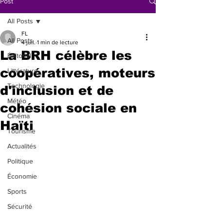
Post
All Posts
FL
All Posts
4 juil.
1 min de lecture
La BRH célèbre les
Éditorial
coopératives, moteurs
Littérature
Technologie
d'inclusion et de
Météo
cohésion sociale en
Cinéma
Haïti
Tourisme
Actualités
Politique
Économie
Sports
Sécurité