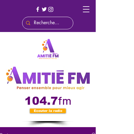
fm
104.7
Ecouter la radio