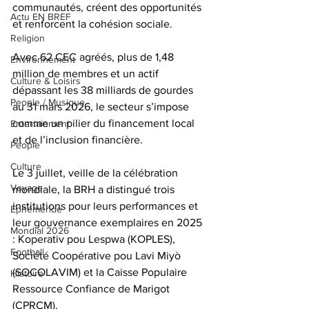
communautés, créent des opportunités 
Actu EN BREF
et renforcent la cohésion sociale.
Religion
Avec 62 CEC agréés, plus de 1,48 
Environnement
million de membres et un actif 
Culture & Loisirs
dépassant les 38 milliards de gourdes 
People / Musique
au 31 mars 2026, le secteur s’impose 
comme un pilier du financement local 
Entertainment
et de l’inclusion financière.
People
Culture
Le 3 juillet, veille de la célébration 
Voyage
mondiale, la BRH a distingué trois 
institutions pour leurs performances et 
Éphéméride
leur gouvernance exemplaires en 2025 
Mondial 2026
: Koperativ pou Lespwa (KOPLES), 
Football
Société Coopérative pou Lavi Miyò 
(SOCOLAVIM) et la Caisse Populaire 
Histoire
Ressource Confiance de Marigot 
(CPRCM).