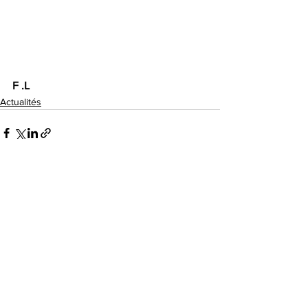
F .L
Actualités
Voir tout
Posts récents