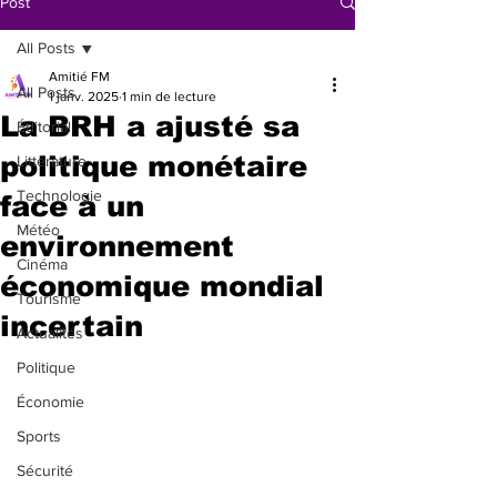
Post
All Posts
Amitié FM
All Posts
1 janv. 2025
1 min de lecture
La BRH a ajusté sa
Éditorial
politique monétaire
Littérature
Technologie
face à un
Météo
environnement
Cinéma
économique mondial
Tourisme
incertain
Actualités
Politique
Économie
Sports
Sécurité