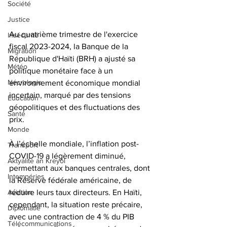
Société
Justice
Au quatrième trimestre de l'exercice 
Insécurité
fiscal 2023-2024, la Banque de la 
Migration
République d'Haïti (BRH) a ajusté sa 
Météo
politique monétaire face à un 
Nécrologie
environnement économique mondial 
incertain, marqué par des tensions 
Éducation
géopolitiques et des fluctuations des 
Santé
prix. 
Monde
À l’échelle mondiale, l’inflation post-
Transport
COVID-19 a légèrement diminué, 
Aktyalite an Kreyòl
permettant aux banques centrales, dont 
Intempéries
la Réserve fédérale américaine, de 
réduire leurs taux directeurs. En Haïti, 
Aviation
cependant, la situation reste précaire, 
Diplomatie
avec une contraction de 4 % du PIB 
Télécommunications