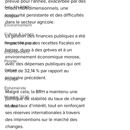
prévue pour l'année, exacerbée par des 
Actu EN BREF
chocs multidimensionnels, une 
insécurité persistante et des difficultés 
Religion
dans le secteur agricole.
Environnement
Culture & Loisirs
La gestion des finances publiques a été 
impactée par des recettes fiscales en 
People / Musique
baisse, dues à des grèves et à un 
Entertainment
environnement économique morose, 
People
avec des dépenses publiques qui ont 
Culture
chuté de 32,14 % par rapport au 
trimestre précédent. 
Voyage
Éphéméride
Malgré cela, la BRH a maintenu une 
Mondial 2026
politique de stabilité du taux de change 
et des taux d’intérêt, tout en renforçant 
Football
ses réserves internationales à travers 
des interventions sur le marché des 
changes.