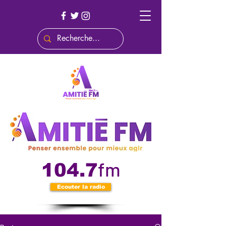
fm
104.7
Ecouter la radio