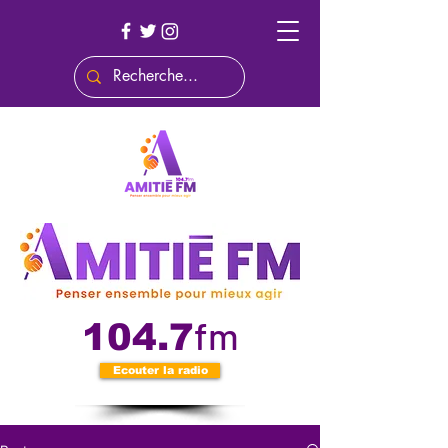
fm
104.7
Ecouter la radio