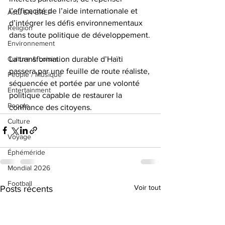
l’efficacité de l’aide internationale et 
Actu EN BREF
d’intégrer les défis environnementaux 
Religion
dans toute politique de développement.
Environnement
La transformation durable d’Haïti 
Culture & Loisirs
passera par une feuille de route réaliste, 
People / Musique
séquencée et portée par une volonté 
Entertainment
politique capable de restaurer la 
People
confiance des citoyens.
Culture
Voyage
Éphéméride
Mondial 2026
Football
Voir tout
Posts récents