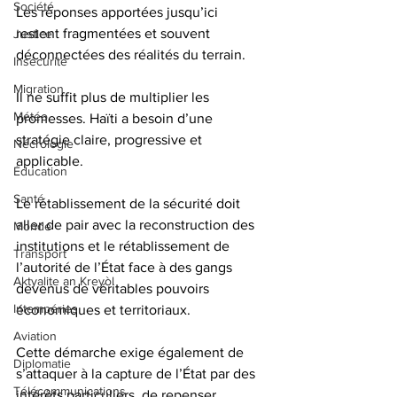
Société
Les réponses apportées jusqu’ici 
restent fragmentées et souvent 
Justice
déconnectées des réalités du terrain. 
Insécurité
Migration
Il ne suffit plus de multiplier les 
Météo
promesses. Haïti a besoin d’une 
stratégie claire, progressive et 
Nécrologie
applicable.
Éducation
Santé
Le rétablissement de la sécurité doit 
aller de pair avec la reconstruction des 
Monde
institutions et le rétablissement de 
Transport
l’autorité de l’État face à des gangs 
Aktyalite an Kreyòl
devenus de véritables pouvoirs 
Intempéries
économiques et territoriaux. 
Aviation
Cette démarche exige également de 
Diplomatie
s’attaquer à la capture de l’État par des 
Télécommunications
intérêts particuliers, de repenser 