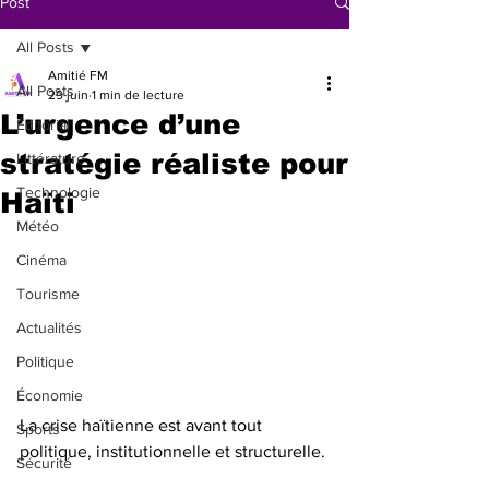
Post
All Posts
Amitié FM
All Posts
29 juin
1 min de lecture
L’urgence d’une
Éditorial
stratégie réaliste pour
Littérature
Technologie
Haïti
Météo
Cinéma
Tourisme
Actualités
Politique
Économie
La crise haïtienne est avant tout 
Sports
politique, institutionnelle et structurelle. 
Sécurité