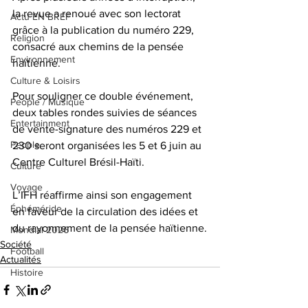
la revue a renoué avec son lectorat 
Actu EN BREF
grâce à la publication du numéro 229, 
Religion
consacré aux chemins de la pensée 
Environnement
haïtienne.
Culture & Loisirs
Pour souligner ce double événement, 
People / Musique
deux tables rondes suivies de séances 
Entertainment
de vente-signature des numéros 229 et 
People
230 seront organisées les 5 et 6 juin au 
Centre Culturel Brésil-Haïti. 
Culture
Voyage
L’IFH réaffirme ainsi son engagement 
Éphéméride
en faveur de la circulation des idées et 
du rayonnement de la pensée haïtienne.
Mondial 2026
Société
Football
Actualités
Histoire