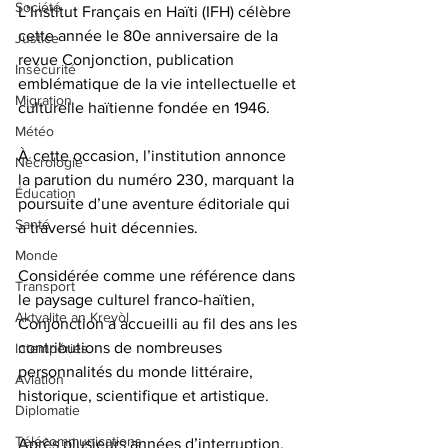
Société
L’Institut Français en Haïti (IFH) célèbre 
cette année le 80e anniversaire de la 
Justice
revue Conjonction, publication 
Insécurité
emblématique de la vie intellectuelle et 
Migration
culturelle haïtienne fondée en 1946. 
Météo
À cette occasion, l’institution annonce 
Nécrologie
la parution du numéro 230, marquant la 
Éducation
poursuite d’une aventure éditoriale qui 
Santé
a traversé huit décennies.
Monde
Considérée comme une référence dans 
Transport
le paysage culturel franco-haïtien, 
Aktyalite an Kreyòl
Conjonction a accueilli au fil des ans les 
contributions de nombreuses 
Intempéries
personnalités du monde littéraire, 
Aviation
historique, scientifique et artistique. 
Diplomatie
Télécommunications
Après plusieurs années d’interruption, 