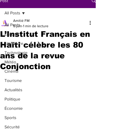
Post
All Posts
Amitié FM
All Posts
5 juin
1 min de lecture
L’Institut Français en
Éditorial
Haïti célèbre les 80
Littérature
Technologie
ans de la revue
Météo
Conjonction
Cinéma
Tourisme
Actualités
Politique
Économie
Sports
Sécurité