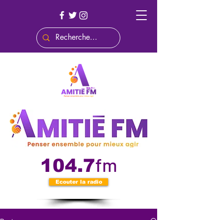
fm
104.7
Ecouter la radio