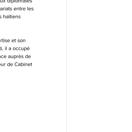
ux diplomates 
riats entre les 
 haïtiens 
tise et son 
, il a occupé 
ance auprès de 
eur de Cabinet 