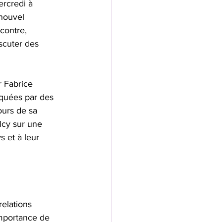
ercredi à 
nouvel 
contre, 
scuter des 
 Fabrice 
rquées par des 
ours de sa 
lcy sur une 
s et à leur 
elations 
importance de 