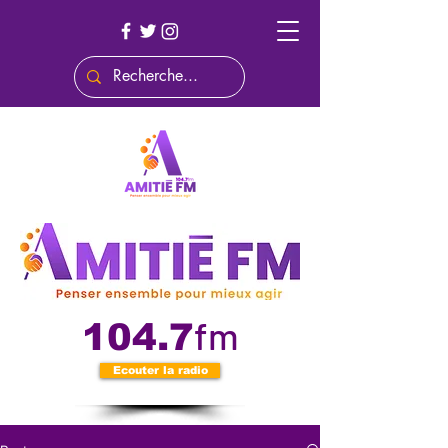
fm
104.7
Ecouter la radio