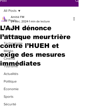
Post
All Posts
Amitié FM
All Posts
24 déc. 2024
1 min de lecture
L’AJH dénonce
Éditorial
l’attaque meurtrière
Littérature
Technologie
contre l’HUEH et
Météo
exige des mesures
Cinéma
immédiates
Tourisme
Actualités
Politique
Économie
Sports
Sécurité