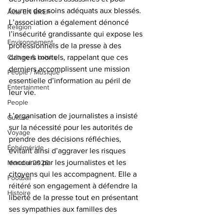
fournir des soins adéquats aux blessés. 
Actu EN BREF
L’association a également dénoncé 
Religion
l’insécurité grandissante qui expose les 
Environnement
professionnels de la presse à des 
dangers mortels, rappelant que ces 
Culture & Loisirs
derniers accomplissent une mission 
People / Musique
essentielle d’information au péril de 
Entertainment
leur vie.
People
L’organisation de journalistes a insisté 
Culture
sur la nécessité pour les autorités de 
Voyage
prendre des décisions réfléchies, 
Éphéméride
évitant ainsi d’aggraver les risques 
encourus par les journalistes et les 
Mondial 2026
citoyens qui les accompagnent. Elle a 
Football
réitéré son engagement à défendre la 
Histoire
liberté de la presse tout en présentant 
ses sympathies aux familles des 