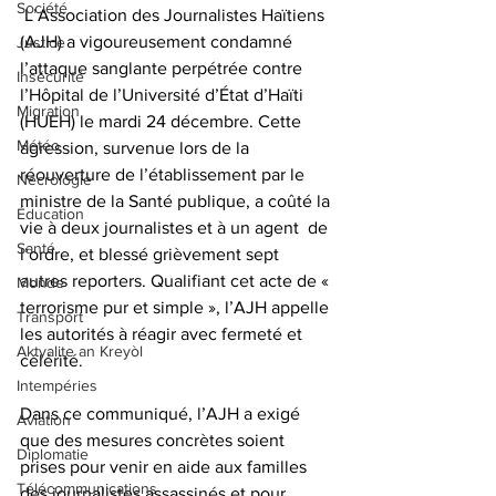
Société
 L’Association des Journalistes Haïtiens 
(AJH) a vigoureusement condamné 
Justice
l’attaque sanglante perpétrée contre 
Insécurité
l’Hôpital de l’Université d’État d’Haïti 
Migration
(HUEH) le mardi 24 décembre. Cette 
Météo
agression, survenue lors de la 
réouverture de l’établissement par le 
Nécrologie
ministre de la Santé publique, a coûté la 
Éducation
vie à deux journalistes et à un agent  de 
Santé
l’ordre, et blessé grièvement sept 
autres reporters. Qualifiant cet acte de « 
Monde
terrorisme pur et simple », l’AJH appelle 
Transport
les autorités à réagir avec fermeté et 
Aktyalite an Kreyòl
célérité.
Intempéries
Dans ce communiqué, l’AJH a exigé 
Aviation
que des mesures concrètes soient 
Diplomatie
prises pour venir en aide aux familles 
Télécommunications
des journalistes assassinés et pour 