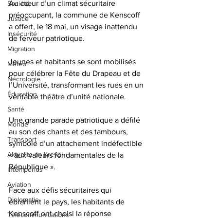
Au cœur d’un climat sécuritaire 
Société
préoccupant, la commune de Kenscoff 
Justice
a offert, le 18 mai, un visage inattendu 
Insécurité
de ferveur patriotique. 
Migration
Jeunes et habitants se sont mobilisés 
Météo
pour célébrer la Fête du Drapeau et de 
Nécrologie
l’Université, transformant les rues en un 
Éducation
véritable théâtre d’unité nationale.
Santé
Une grande parade patriotique a défilé 
Monde
au son des chants et des tambours, 
Transport
symbole d’un attachement indéfectible 
Aktyalite an Kreyòl
« aux valeurs fondamentales de la 
République ». 
Intempéries
Aviation
Face aux défis sécuritaires qui 
Diplomatie
ébranlent le pays, les habitants de 
Kenscoff ont choisi la réponse 
Télécommunications