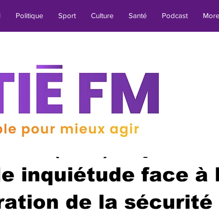
l
Politique
Sport
Culture
Santé
Podcast
Mor
Technologie
Météo
Cinéma
Tourisme
Actualit
025
1 min de lecture
é
Société
Justice
Insécurité
Migration
Mété
té pour la protectio
Transport
Aktyalite an Kreyòl
Intempéries
Aviatio
istes (CPJ) exprime 
e inquiétude face à 
BREF
Religion
Environnement
Culture & Loisirs
ration de la sécurité