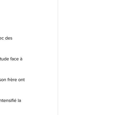
ec des 
tude face à 
on frère ont 
tensifié la 