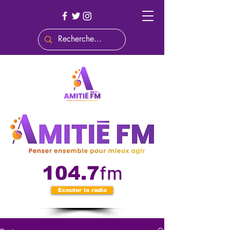
fm
104.7
Ecouter la radio