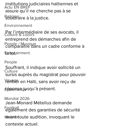
institutions judiciaires haïtiennes et 
Actu EN BREF
assure qu’il ne cherche pas à se 
Religion
soustraire à la justice.
Environnement
Par l’intermédiaire de ses avocats, il 
Culture & Loisirs
entreprend des démarches afin de 
People / Musique
comparaître dans un cadre conforme à 
Entertainment
la loi.
People
Souffrant, il indique avoir sollicité un 
Culture
sursis auprès du magistrat pour pouvoir 
Voyage
rentrer en Haïti, sans avoir reçu de 
réponse jusqu’à présent.
Éphéméride
Mondial 2026
Jean-Monard Métellus demande 
Football
également des garanties de sécurité 
avant toute audition, invoquant le 
Histoire
contexte actuel.