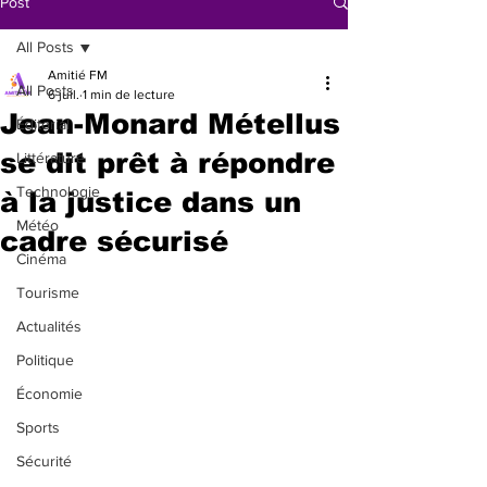
Post
All Posts
Amitié FM
All Posts
6 juil.
1 min de lecture
Jean-Monard Métellus
Éditorial
se dit prêt à répondre
Littérature
Technologie
à la justice dans un
Météo
cadre sécurisé
Cinéma
Tourisme
Actualités
Politique
Économie
Sports
Sécurité