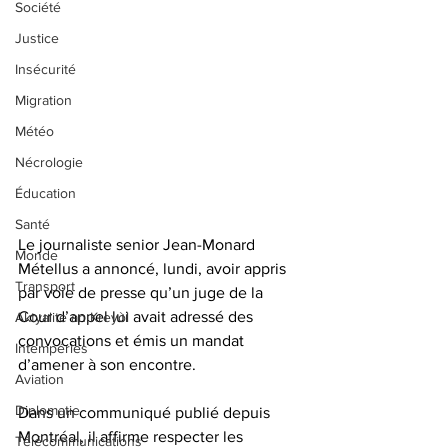
Société
Justice
Insécurité
Migration
Météo
Nécrologie
Éducation
Santé
Le journaliste senior Jean-Monard 
Monde
Métellus a annoncé, lundi, avoir appris 
Transport
par voie de presse qu’un juge de la 
Cour d’appel lui avait adressé des 
Aktyalite an Kreyòl
convocations et émis un mandat 
Intempéries
d’amener à son encontre.
Aviation
Diplomatie
Dans un communiqué publié depuis 
Montréal, il affirme respecter les 
Télécommunications