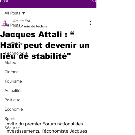
Post
All Posts
Amitié FM
All Posts
1 juil.
1 min de lecture
Jacques Attali : “
Éditorial
Haïti peut devenir un
Littérature
Technologie
lieu de stabilité"
Météo
Cinéma
Tourisme
Actualités
Politique
Économie
Sports
Invité du premier Forum national des 
Sécurité
investissements, l'économiste Jacques 