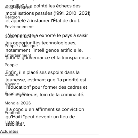
gaspillé", il a pointé les échecs des 
Actu EN BREF
mobilisations passées (1991, 2010, 2021) 
Religion
et appelé à instaurer l'État de droit. 
Environnement
L'économiste a exhorté le pays à saisir 
Culture & Loisirs
les opportunités technologiques, 
People / Musique
notamment l'intelligence artificielle, 
Entertainment
pour la gouvernance et la transparence.
People
Enfin, il a placé ses espoirs dans la 
Culture
jeunesse, estimant que "la priorité est 
Voyage
l'éducation" pour former des cadres et 
Éphéméride
des ingénieurs, loin de la criminalité. 
Mondial 2026
Il a conclu en affirmant sa conviction 
Football
qu'Haïti "peut devenir un lieu de 
Histoire
stabilité".
Actualités