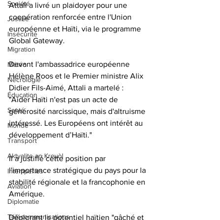
Société
Attali a livré un plaidoyer pour une 
coopération renforcée entre l'Union 
Justice
européenne et Haïti, via le programme 
Insécurité
Global Gateway.
Migration
Devant l'ambassadrice européenne 
Météo
Hélène Roos et le Premier ministre Alix 
Nécrologie
Didier Fils-Aimé, Attali a martelé : 
Éducation
"Aider Haïti n'est pas un acte de 
Santé
générosité narcissique, mais d'altruisme 
intéressé. Les Européens ont intérêt au 
Monde
développement d’Haïti." 
Transport
Aktyalite an Kreyòl
Il a justifié cette position par 
l'importance stratégique du pays pour la 
Intempéries
stabilité régionale et la francophonie en 
Aviation
Amérique.
Diplomatie
Télécommunications
Déplorant le potentiel haïtien "gâché et 