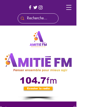
fm
104.7
Ecouter la radio