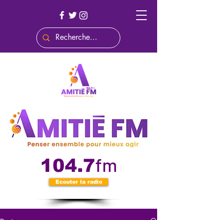
fm
104.7
Ecouter la radio