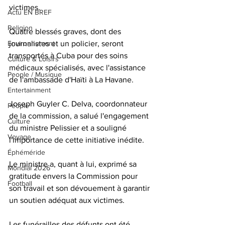
victimes. 
Actu EN BREF
Religion
Quatre blessés graves, dont des 
Environnement
journalistes et un policier, seront 
transportés à Cuba pour des soins 
Culture & Loisirs
médicaux spécialisés, avec l'assistance 
People / Musique
de l'ambassade d'Haïti à La Havane.
Entertainment
Joseph Guyler C. Delva, coordonnateur 
People
de la commission, a salué l'engagement 
Culture
du ministre Pelissier et a souligné 
Voyage
l'importance de cette initiative inédite. 
Éphéméride
Le ministre a, quant à lui, exprimé sa 
Mondial 2026
gratitude envers la Commission pour 
Football
son travail et son dévouement à garantir 
un soutien adéquat aux victimes. 
Les funérailles des défunts ont été 