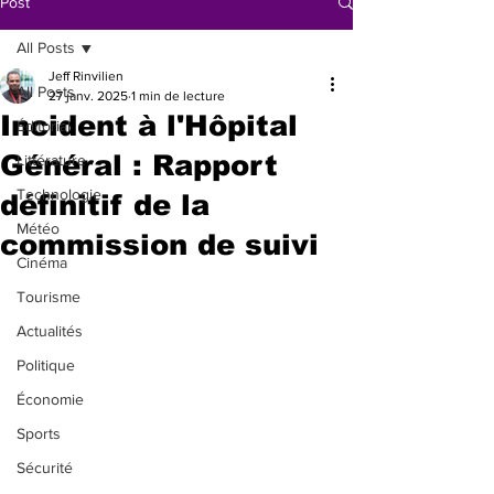
Post
All Posts
Jeff Rinvilien
All Posts
27 janv. 2025
1 min de lecture
Incident à l'Hôpital
Éditorial
Général : Rapport
Littérature
Technologie
définitif de la
Météo
commission de suivi
Cinéma
Tourisme
Actualités
Politique
Économie
Sports
Sécurité