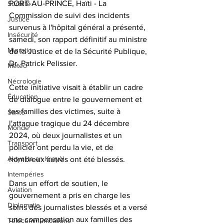
PORT-AU-PRINCE, Haïti - La 
Société
Commission de suivi des incidents 
Justice
survenus à l'hôpital général a présenté, 
Insécurité
samedi, son rapport définitif au ministre 
Migration
de la Justice et de la Sécurité Publique, 
Dr. Patrick Pelissier. 
Météo
Nécrologie
Cette initiative visait à établir un cadre 
Éducation
de dialogue entre le gouvernement et 
les familles des victimes, suite à 
Santé
l'attaque tragique du 24 décembre 
Monde
2024, où deux journalistes et un 
Transport
policier ont perdu la vie, et de 
Aktyalite an Kreyòl
nombreux autres ont été blessés.
Intempéries
Dans un effort de soutien, le 
Aviation
gouvernement a pris en charge les 
Diplomatie
soins des journalistes blessés et a versé 
une compensation aux familles des 
Télécommunications