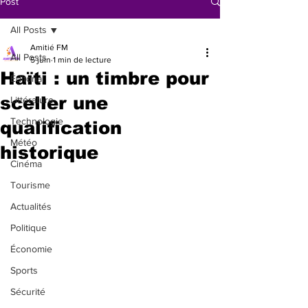
Post
All Posts
Amitié FM
All Posts
5 juin
1 min de lecture
Haïti : un timbre pour
Éditorial
sceller une
Littérature
Technologie
qualification
Météo
historique
Cinéma
Tourisme
Actualités
Politique
Économie
Sports
Sécurité