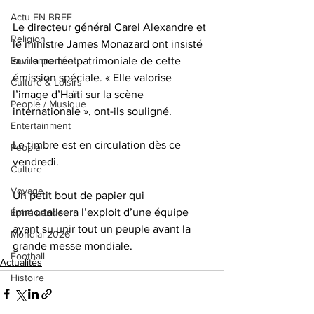
Actu EN BREF
Le directeur général Carel Alexandre et 
Religion
le ministre James Monazard ont insisté 
Environnement
sur la portée patrimoniale de cette 
émission spéciale. « Elle valorise 
Culture & Loisirs
l’image d’Haïti sur la scène 
People / Musique
internationale », ont-ils souligné.
Entertainment
Le timbre est en circulation dès ce 
People
vendredi. 
Culture
Voyage
Un petit bout de papier qui 
immortalisera l’exploit d’une équipe 
Éphéméride
ayant su unir tout un peuple avant la 
Mondial 2026
grande messe mondiale.
Football
Actualités
Histoire