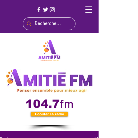
fm
104.7
Ecouter la radio