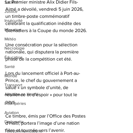
Le Premier ministre Alix Didier Fils-
Société
Aimé a dévoilé, vendredi 5 juin 2026, 
Justice
un timbre-poste commémoratif 
Insécurité
célébrant la qualification inédite des 
Migration
Grenadiers à la Coupe du monde 2026. 
Météo
Une consécration pour la sélection 
Nécrologie
nationale, qui disputera la première 
Éducation
phase de la compétition cet été.
Santé
Lors du lancement officiel à Port-au-
Monde
Prince, le chef du gouvernement a 
Transport
salué « un symbole d’unité, de 
Aktyalite an Kreyòl
résilience et d’espoir » pour tout le 
pays. 
Intempéries
Aviation
Ce timbre, émis par l’Office des Postes 
Diplomatie
d’Haïti, portera l’image d’une nation 
fière et tournée vers l’avenir.
Télécommunications