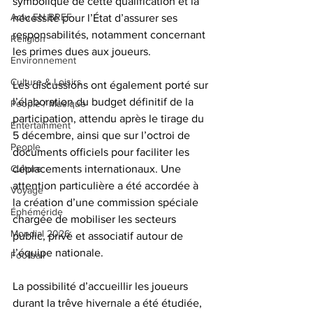
symbolique de cette qualification et la 
Actu EN BREF
nécessité pour l’État d’assurer ses 
responsabilités, notamment concernant 
Religion
les primes dues aux joueurs.
Environnement
Culture & Loisirs
Les discussions ont également porté sur 
l’élaboration du budget définitif de la 
People / Musique
participation, attendu après le tirage du 
Entertainment
5 décembre, ainsi que sur l’octroi de 
People
documents officiels pour faciliter les 
Culture
déplacements internationaux. Une 
attention particulière a été accordée à 
Voyage
la création d’une commission spéciale 
Éphéméride
chargée de mobiliser les secteurs 
Mondial 2026
public, privé et associatif autour de 
l’équipe nationale.
Football
La possibilité d’accueillir les joueurs 
durant la trêve hivernale a été étudiée, 