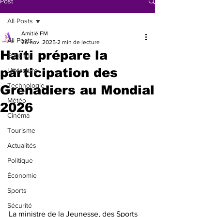
Post
All Posts
Amitié FM
All Posts
26 nov. 2025
2 min de lecture
Haïti prépare la
Éditorial
participation des
Littérature
Technologie
Grenadiers au Mondial
Météo
2026
Cinéma
Tourisme
Actualités
Politique
Économie
Sports
Sécurité
La ministre de la Jeunesse, des Sports 