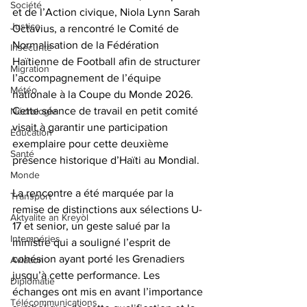
Société
et de l’Action civique, Niola Lynn Sarah 
Justice
Octavius, a rencontré le Comité de 
Normalisation de la Fédération 
Insécurité
Haïtienne de Football afin de structurer 
Migration
l’accompagnement de l’équipe 
Météo
nationale à la Coupe du Monde 2026. 
Cette séance de travail en petit comité 
Nécrologie
visait à garantir une participation 
Éducation
exemplaire pour cette deuxième 
Santé
présence historique d’Haïti au Mondial.
Monde
La rencontre a été marquée par la 
Transport
remise de distinctions aux sélections U-
Aktyalite an Kreyòl
17 et senior, un geste salué par la 
Intempéries
ministre qui a souligné l’esprit de 
cohésion ayant porté les Grenadiers 
Aviation
jusqu’à cette performance. Les 
Diplomatie
échanges ont mis en avant l’importance 
Télécommunications