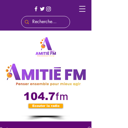
fm
104.7
Ecouter la radio