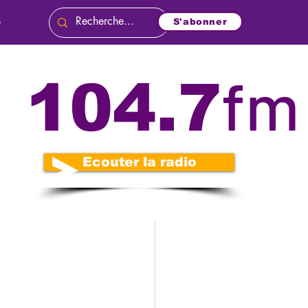
e
S'abonner
fm
104.7
és
Politique
o
Nécrologie
Ecouter la radio
n
Diplomatie