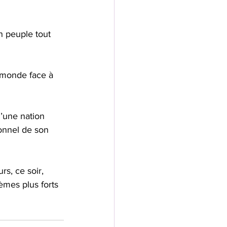
n peuple tout 
 monde face à 
d’une nation 
onnel de son 
rs, ce soir, 
èmes plus forts 