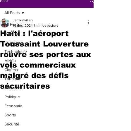
Post
All Posts
Jeff Rinvilien
All Posts
10 déc. 2024
1 min de lecture
Haïti : l'aéroport
Éditorial
Toussaint Louverture
Littérature
Technologie
rouvre ses portes aux
Météo
vols commerciaux
Cinéma
malgré des défis
Tourisme
sécuritaires
Actualités
Politique
Économie
Sports
Sécurité