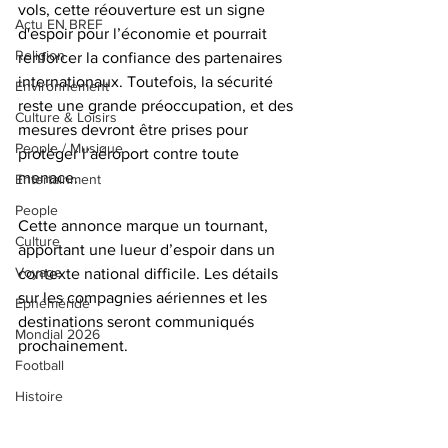
vols, cette réouverture est un signe 
Actu EN BREF
d'espoir pour l’économie et pourrait 
Religion
renforcer la confiance des partenaires 
internationaux. Toutefois, la sécurité 
Environnement
reste une grande préoccupation, et des 
Culture & Loisirs
mesures devront être prises pour 
People / Musique
protéger l’aéroport contre toute 
menace.
Entertainment
People
Cette annonce marque un tournant, 
Culture
apportant une lueur d’espoir dans un 
Voyage
contexte national difficile. Les détails 
sur les compagnies aériennes et les 
Éphéméride
destinations seront communiqués 
Mondial 2026
prochainement.
Football
Histoire