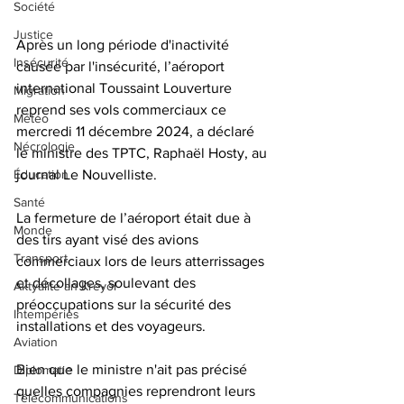
Société
Justice
Après un long période d'inactivité 
Insécurité
causée par l'insécurité, l’aéroport 
international Toussaint Louverture 
Migration
reprend ses vols commerciaux ce 
Météo
mercredi 11 décembre 2024, a déclaré 
Nécrologie
le ministre des TPTC, Raphaël Hosty, au 
journal Le Nouvelliste.
Éducation
Santé
La fermeture de l’aéroport était due à 
Monde
des tirs ayant visé des avions 
Transport
commerciaux lors de leurs atterrissages 
et décollages, soulevant des 
Aktyalite an Kreyòl
préoccupations sur la sécurité des 
Intempéries
installations et des voyageurs.
Aviation
Bien que le ministre n'ait pas précisé 
Diplomatie
quelles compagnies reprendront leurs 
Télécommunications