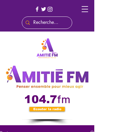
fm
104.7
Ecouter la radio