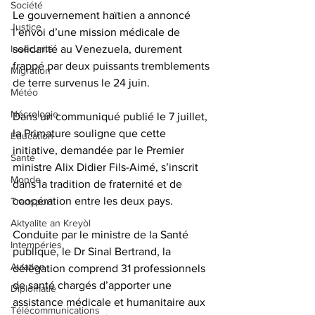
Société
Le gouvernement haïtien a annoncé 
Justice
l’envoi d’une mission médicale de 
Insécurité
solidarité au Venezuela, durement 
frappé par deux puissants tremblements 
Migration
de terre survenus le 24 juin. 
Météo
Nécrologie
Dans un communiqué publié le 7 juillet, 
la Primature souligne que cette 
Éducation
initiative, demandée par le Premier 
Santé
ministre Alix Didier Fils-Aimé, s’inscrit 
Monde
dans la tradition de fraternité et de 
coopération entre les deux pays.
Transport
Aktyalite an Kreyòl
Conduite par le ministre de la Santé 
Intempéries
publique, le Dr Sinal Bertrand, la 
Aviation
délégation comprend 31 professionnels 
de santé chargés d’apporter une 
Diplomatie
assistance médicale et humanitaire aux 
Télécommunications