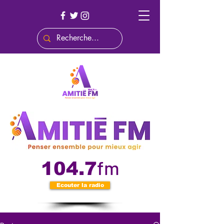
fm
104.7
Ecouter la radio