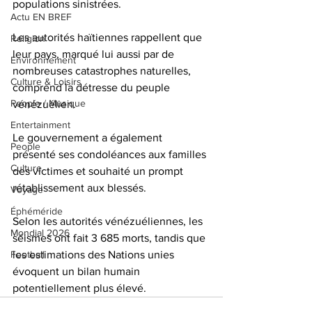
populations sinistrées. 
Actu EN BREF
Les autorités haïtiennes rappellent que 
Religion
leur pays, marqué lui aussi par de 
Environnement
nombreuses catastrophes naturelles, 
Culture & Loisirs
comprend la détresse du peuple 
People / Musique
vénézuélien.
Entertainment
Le gouvernement a également 
People
présenté ses condoléances aux familles 
Culture
des victimes et souhaité un prompt 
rétablissement aux blessés. 
Voyage
Éphéméride
Selon les autorités vénézuéliennes, les 
Mondial 2026
séismes ont fait 3 685 morts, tandis que 
Football
les estimations des Nations unies 
évoquent un bilan humain 
potentiellement plus élevé.