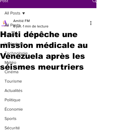
Post
All Posts
Amitié FM
All Posts
8 juil.
1 min de lecture
Haïti dépêche une
Éditorial
mission médicale au
Littérature
Technologie
Venezuela après les
Météo
séismes meurtriers
Cinéma
Tourisme
Actualités
Politique
Économie
Sports
Sécurité