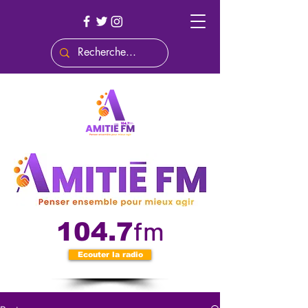
fm
104.7
Ecouter la radio