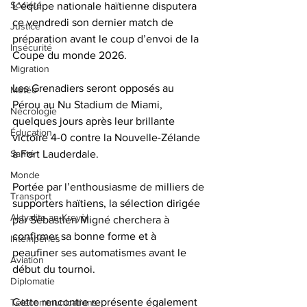
Société
L’équipe nationale haïtienne disputera 
ce vendredi son dernier match de 
Justice
préparation avant le coup d’envoi de la 
Insécurité
Coupe du monde 2026. 
Migration
Les Grenadiers seront opposés au 
Météo
Pérou au Nu Stadium de Miami, 
Nécrologie
quelques jours après leur brillante 
Éducation
victoire 4-0 contre la Nouvelle-Zélande 
Santé
à Fort Lauderdale.
Monde
Portée par l’enthousiasme de milliers de 
Transport
supporters haïtiens, la sélection dirigée 
Aktyalite an Kreyòl
par Sébastien Migné cherchera à 
confirmer sa bonne forme et à 
Intempéries
peaufiner ses automatismes avant le 
Aviation
début du tournoi. 
Diplomatie
Cette rencontre représente également 
Télécommunications