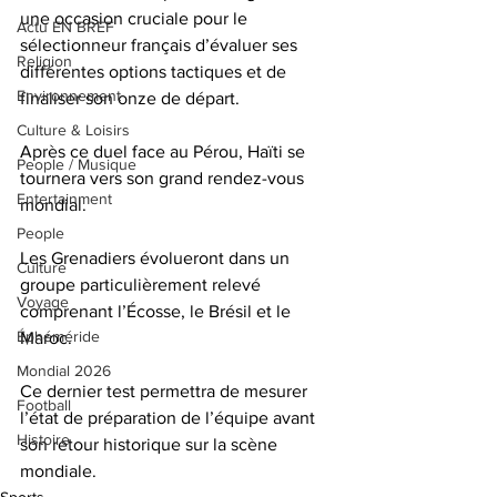
une occasion cruciale pour le 
Actu EN BREF
sélectionneur français d’évaluer ses 
Religion
différentes options tactiques et de 
Environnement
finaliser son onze de départ.
Culture & Loisirs
Après ce duel face au Pérou, Haïti se 
People / Musique
tournera vers son grand rendez-vous 
Entertainment
mondial. 
People
Les Grenadiers évolueront dans un 
Culture
groupe particulièrement relevé 
Voyage
comprenant l’Écosse, le Brésil et le 
Éphéméride
Maroc. 
Mondial 2026
Ce dernier test permettra de mesurer 
Football
l’état de préparation de l’équipe avant 
Histoire
son retour historique sur la scène 
mondiale.