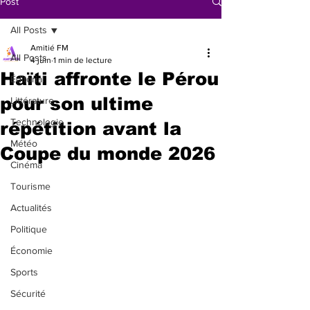
Post
All Posts
Amitié FM
All Posts
4 juin
1 min de lecture
Haïti affronte le Pérou
Éditorial
pour son ultime
Littérature
Technologie
répétition avant la
Météo
Coupe du monde 2026
Cinéma
Tourisme
Actualités
Politique
Économie
Sports
Sécurité