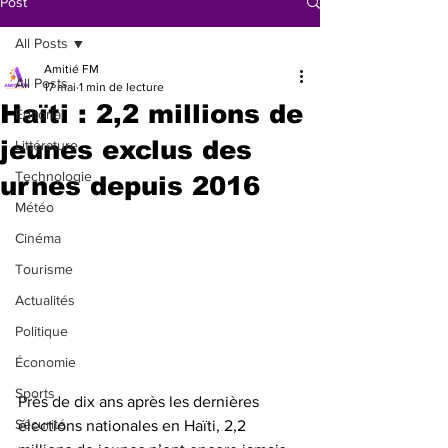
Post
All Posts
Amitié FM
All Posts
17 mai
1 min de lecture
Haïti : 2,2 millions de
Éditorial
jeunes exclus des
Littérature
Technologie
urnes depuis 2016
Météo
Cinéma
Tourisme
Actualités
Politique
Économie
Sports
Près de dix ans après les dernières 
Sécurité
élections nationales en Haïti, 2,2 