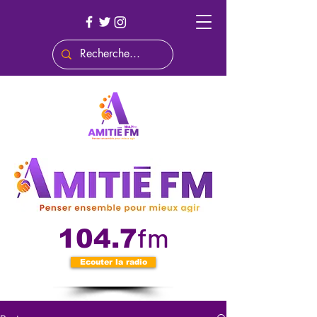
fm
104.7
Ecouter la radio