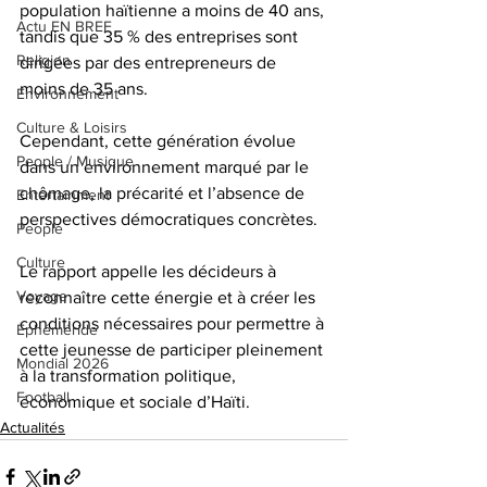
population haïtienne a moins de 40 ans, 
Actu EN BREF
tandis que 35 % des entreprises sont 
Religion
dirigées par des entrepreneurs de 
moins de 35 ans.
Environnement
Culture & Loisirs
Cependant, cette génération évolue 
People / Musique
dans un environnement marqué par le 
chômage, la précarité et l’absence de 
Entertainment
perspectives démocratiques concrètes.
People
Culture
Le rapport appelle les décideurs à 
Voyage
reconnaître cette énergie et à créer les 
conditions nécessaires pour permettre à 
Éphéméride
cette jeunesse de participer pleinement 
Mondial 2026
à la transformation politique, 
Football
économique et sociale d’Haïti.
Actualités