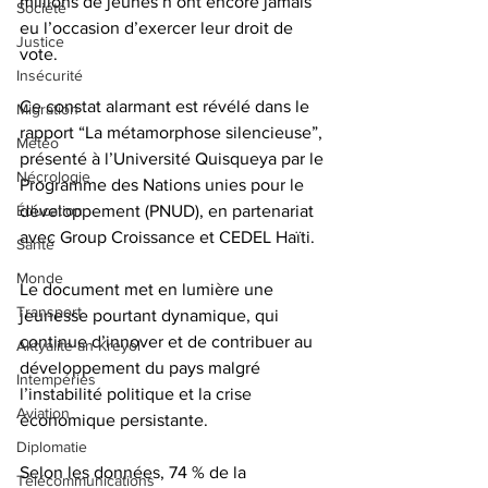
millions de jeunes n’ont encore jamais 
Société
eu l’occasion d’exercer leur droit de 
Justice
vote. 
Insécurité
Ce constat alarmant est révélé dans le 
Migration
rapport “La métamorphose silencieuse”, 
Météo
présenté à l’Université Quisqueya par le 
Nécrologie
Programme des Nations unies pour le 
Éducation
développement (PNUD), en partenariat 
avec Group Croissance et CEDEL Haïti.
Santé
Monde
Le document met en lumière une 
Transport
jeunesse pourtant dynamique, qui 
continue d’innover et de contribuer au 
Aktyalite an Kreyòl
développement du pays malgré 
Intempéries
l’instabilité politique et la crise 
Aviation
économique persistante. 
Diplomatie
Selon les données, 74 % de la 
Télécommunications