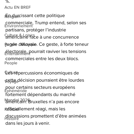
%.
Actu EN BREF
En durcissant cette politique 
Religion
commerciale, Trump entend, selon ses 
Environnement
partisans, protéger l’industrie 
Culture & Loisirs
américaine face à une concurrence 
jugée déloyale. Ce geste, à forte teneur 
People / Musique
électorale, pourrait raviver les tensions 
Entertainment
commerciales entre les deux blocs.
People
Culture
Les répercussions économiques de 
cette décision pourraient être lourdes 
Voyage
pour certains secteurs européens 
Éphéméride
fortement dépendants du marché 
Mondial 2026
américain. Bruxelles n’a pas encore 
officiellement réagi, mais les 
Football
discussions promettent d’être animées 
Histoire
dans les jours à venir.