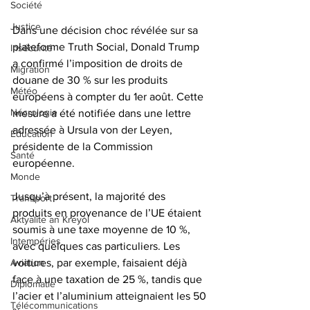
Société
Justice
Dans une décision choc révélée sur sa 
plateforme Truth Social, Donald Trump 
Insécurité
a confirmé l’imposition de droits de 
Migration
douane de 30 % sur les produits 
Météo
européens à compter du 1er août. Cette 
Nécrologie
mesure a été notifiée dans une lettre 
adressée à Ursula von der Leyen, 
Éducation
présidente de la Commission 
Santé
européenne.
Monde
Jusqu’à présent, la majorité des 
Transport
produits en provenance de l’UE étaient 
Aktyalite an Kreyòl
soumis à une taxe moyenne de 10 %, 
Intempéries
avec quelques cas particuliers. Les 
voitures, par exemple, faisaient déjà 
Aviation
face à une taxation de 25 %, tandis que 
Diplomatie
l’acier et l’aluminium atteignaient les 50 
Télécommunications