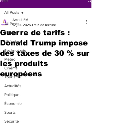
Post
All Posts
Amitié FM
All Posts
12 juil. 2025
1 min de lecture
Guerre de tarifs :
Éditorial
Donald Trump impose
Littérature
Technologie
des taxes de 30 % sur
Météo
les produits
Cinéma
européens
Tourisme
Actualités
Politique
Économie
Sports
Sécurité