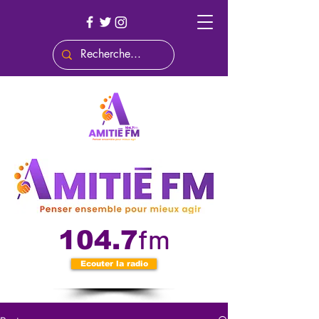
fm
104.7
Ecouter la radio