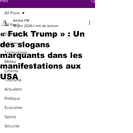
Post
All Posts
Amitié FM
All Posts
15 juin 2025
1 min de lecture
« Fuck Trump » : Un
Éditorial
des slogans
Littérature
Technologie
marquants dans les
Météo
manifestations aux
Cinéma
USA
Tourisme
Actualités
Politique
Économie
Sports
Sécurité