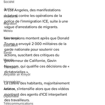
Société
Justice
À Los Angeles, des manifestations 
éclatent contre les opérations de la 
Insécurité
police de l'immigration ICE, suite à une 
Migration
vague d'arrestations de migrants. 
Météo
Nécrologie
Les tensions montent après que Donald 
Trump a envoyé 2 000 militaires de la 
Éducation
garde nationale pour soutenir ces 
Santé
actions, suscitant des critiques du 
Monde
gouverneur de Californie, Gavin 
Newsom, qui qualifie ces décisions de « 
Transport
dictatorielles ». 
Aktyalite an Kreyòl
Intempéries
La colère des habitants, majoritairement 
latinos, s'intensifie alors que des vidéos 
Aviation
montrent des agents d'ICE interpellant 
Diplomatie
des travailleurs. 
Télécommunications