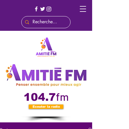
fm
104.7
Ecouter la radio