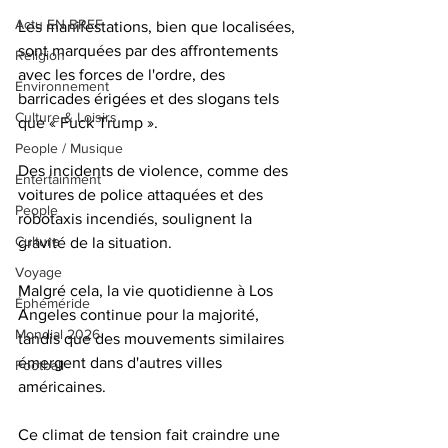
Actu EN BREF
Les manifestations, bien que localisées, 
sont marquées par des affrontements 
Religion
avec les forces de l'ordre, des 
Environnement
barricades érigées et des slogans tels 
Culture & Loisirs
que « Fuck Trump ». 
People / Musique
Des incidents de violence, comme des 
Entertainment
voitures de police attaquées et des 
People
robotaxis incendiés, soulignent la 
Culture
gravité de la situation. 
Voyage
Malgré cela, la vie quotidienne à Los 
Éphéméride
Angeles continue pour la majorité, 
Mondial 2026
tandis que des mouvements similaires 
émergent dans d'autres villes 
Football
américaines. 
Ce climat de tension fait craindre une 