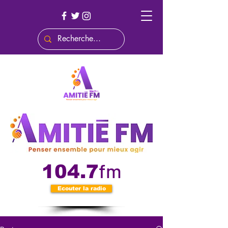
fm
104.7
Ecouter la radio