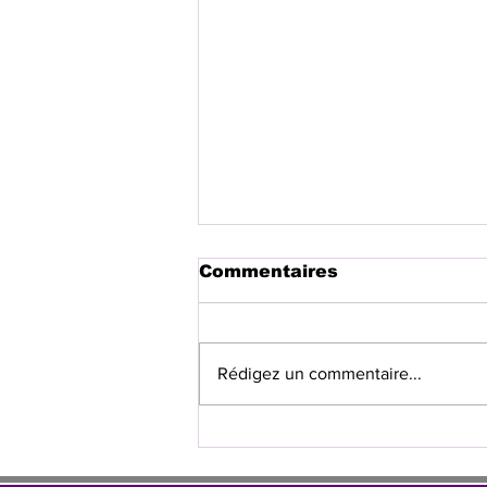
Commentaires
Rédigez un commentaire...
Espagne-Italie : Madrid
rétablit temporairement
les contrôles aux