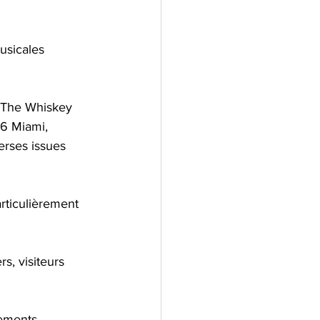
usicales 
J The Whiskey 
26 Miami, 
erses issues 
rticulièrement 
s, visiteurs 
nements 