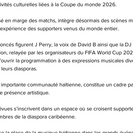
ivités culturelles liées à la Coupe du monde 2026. 
sé en marge des matchs, intègre désormais des scènes m
 l’expérience des supporters venus du monde entier.
noncés figurent J Perry, la voix de David B ainsi que la D
tion, relayée par les organisateurs du FIFA World Cup 20
’ouvrir la programmation à des expressions musicales div
 leurs diasporas.
e importante communauté haïtienne, constitue un cadre pa
 présence artistique. 
ues s’inscrivent dans un espace où se croisent supporter
mbres de la diaspora caribéenne.
orce la place de la musique haïtienne dans les grands évé