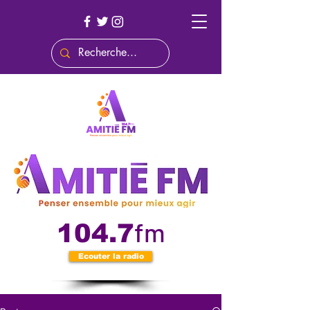
fm
104.7
Ecouter la radio