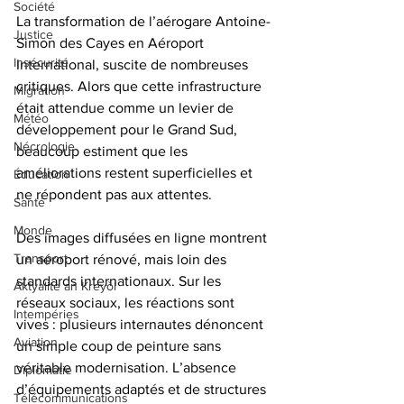
Société
La transformation de l’aérogare Antoine-
Justice
Simon des Cayes en Aéroport 
Insécurité
International, suscite de nombreuses 
critiques. Alors que cette infrastructure 
Migration
était attendue comme un levier de 
Météo
développement pour le Grand Sud, 
Nécrologie
beaucoup estiment que les 
améliorations restent superficielles et 
Éducation
ne répondent pas aux attentes.
Santé
Monde
Des images diffusées en ligne montrent 
Transport
un aéroport rénové, mais loin des 
standards internationaux. Sur les 
Aktyalite an Kreyòl
réseaux sociaux, les réactions sont 
Intempéries
vives : plusieurs internautes dénoncent 
Aviation
un simple coup de peinture sans 
véritable modernisation. L’absence 
Diplomatie
d’équipements adaptés et de structures 
Télécommunications