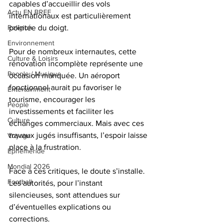
capables d’accueillir des vols 
Actu EN BREF
internationaux est particulièrement 
pointée du doigt.
Religion
Environnement
Pour de nombreux internautes, cette 
Culture & Loisirs
rénovation incomplète représente une 
People / Musique
occasion manquée. Un aéroport 
fonctionnel aurait pu favoriser le 
Entertainment
tourisme, encourager les 
People
investissements et faciliter les 
Culture
échanges commerciaux. Mais avec ces 
travaux jugés insuffisants, l’espoir laisse 
Voyage
place à la frustration.
Éphéméride
Mondial 2026
Face à ces critiques, le doute s’installe. 
Football
Les autorités, pour l’instant 
silencieuses, sont attendues sur 
d’éventuelles explications ou 
corrections.