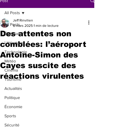
Post
All Posts
Jeff Rinvilien
All Posts
6 mars 2025
1 min de lecture
Des attentes non
Éditorial
comblées: l’aéroport
Littérature
Technologie
Antoine-Simon des
Météo
Cayes suscite des
Cinéma
réactions virulentes
Tourisme
Actualités
Politique
Économie
Sports
Sécurité