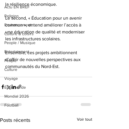
la résilience économique. 
Actu EN BREF
Religion
Le second, « Éducation pour un avenir 
Environnement
commun », entend améliorer l’accès à 
une éducation de qualité et moderniser 
Culture & Loisirs
les infrastructures scolaires. 
People / Musique
Entertainment
Ensemble, ces projets ambitionnent 
d’offrir de nouvelles perspectives aux 
People
communautés du Nord-Est.
Culture
Voyage
Éphéméride
Mondial 2026
Football
Voir tout
Posts récents