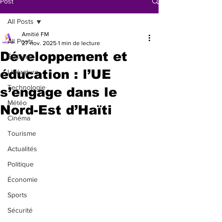
Post
All Posts
Amitié FM
All Posts
27 nov. 2025
1 min de lecture
Développement et
Éditorial
éducation : l’UE
Littérature
Technologie
s’engage dans le
Météo
Nord-Est d’Haïti
Cinéma
Tourisme
Actualités
Politique
Économie
Sports
Sécurité