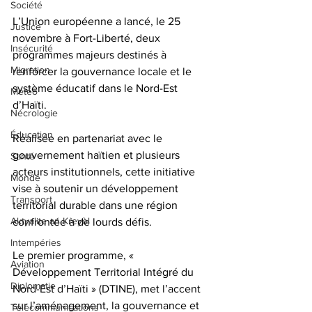
Société
L’Union européenne a lancé, le 25 
Justice
novembre à Fort-Liberté, deux 
Insécurité
programmes majeurs destinés à 
Migration
renforcer la gouvernance locale et le 
système éducatif dans le Nord-Est 
Météo
d’Haïti. 
Nécrologie
Éducation
Réalisée en partenariat avec le 
gouvernement haïtien et plusieurs 
Santé
acteurs institutionnels, cette initiative 
Monde
vise à soutenir un développement 
Transport
territorial durable dans une région 
Aktyalite an Kreyòl
confrontée à de lourds défis.
Intempéries
Le premier programme, « 
Aviation
Développement Territorial Intégré du 
Diplomatie
Nord-Est d’Haïti » (DTINE), met l’accent 
sur l’aménagement, la gouvernance et 
Télécommunications