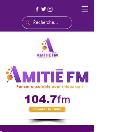
fm
104.7
Ecouter la radio