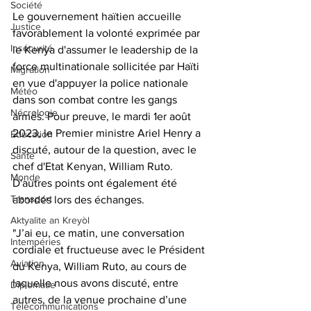
Société
Le gouvernement haïtien accueille 
Justice
favorablement la volonté exprimée par 
Insécurité
le Kenya d'assumer le leadership de la 
force multinationale sollicitée par Haïti 
Migration
en vue d'appuyer la police nationale 
Météo
dans son combat contre les gangs 
Nécrologie
armés. Pour preuve, le mardi 1er août 
2023, le Premier ministre Ariel Henry a 
Éducation
discuté, autour de la question, avec le 
Santé
chef d'Etat Kenyan, William Ruto. 
Monde
D'autres points ont également été 
Transport
abordés lors des échanges.  
Aktyalite an Kreyòl
"J’ai eu, ce matin, une conversation 
Intempéries
cordiale et fructueuse avec le Président 
Aviation
du Kenya, William Ruto, au cours de 
laquelle nous avons discuté, entre 
Diplomatie
autres, de la venue prochaine d’une 
Télécommunications