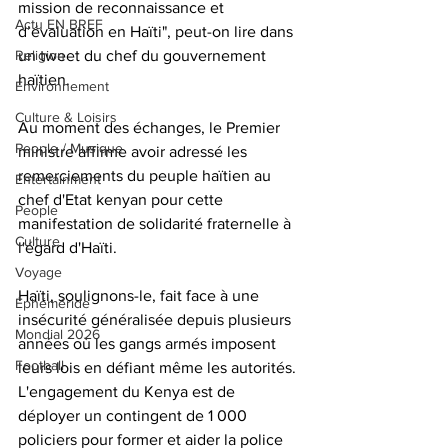
mission de reconnaissance et 
Actu EN BREF
d’évaluation en Haïti", peut-on lire dans 
un tweet du chef du gouvernement 
Religion
haïtien.  
Environnement
Culture & Loisirs
Au moment des échanges, le Premier 
People / Musique
ministre affirme avoir adressé les 
remerciements du peuple haïtien au 
Entertainment
chef d'Etat kenyan pour cette 
People
manifestation de solidarité fraternelle à 
Culture
l'égard d'Haïti. 
Voyage
Haïti, soulignons-le, fait face à une 
Éphéméride
insécurité généralisée depuis plusieurs 
Mondial 2026
années où les gangs armés imposent 
Football
leurs lois en défiant même les autorités. 
L'engagement du Kenya est de 
déployer un contingent de 1 000 
policiers pour former et aider la police 