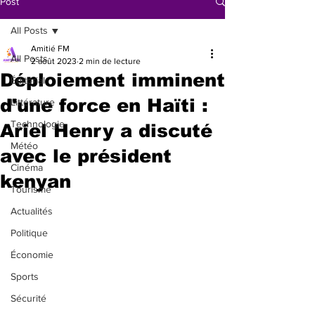
Post
All Posts
Amitié FM
All Posts
2 août 2023
2 min de lecture
Déploiement imminent
Éditorial
d'une force en Haïti :
Littérature
Technologie
Ariel Henry a discuté
Météo
avec le président
Cinéma
kenyan
Tourisme
Actualités
Politique
Économie
Sports
Sécurité