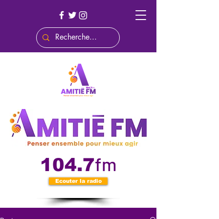
fm
104.7
Ecouter la radio