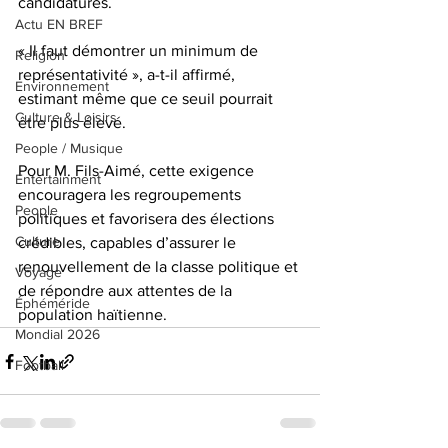
candidatures.
Actu EN BREF
« Il faut démontrer un minimum de 
Religion
représentativité », a-t-il affirmé, 
Environnement
estimant même que ce seuil pourrait 
Culture & Loisirs
être plus élevé. 
People / Musique
Pour M. Fils-Aimé, cette exigence 
Entertainment
encouragera les regroupements 
People
politiques et favorisera des élections 
Culture
crédibles, capables d’assurer le 
renouvellement de la classe politique et 
Voyage
de répondre aux attentes de la 
Éphéméride
population haïtienne.
Mondial 2026
Football