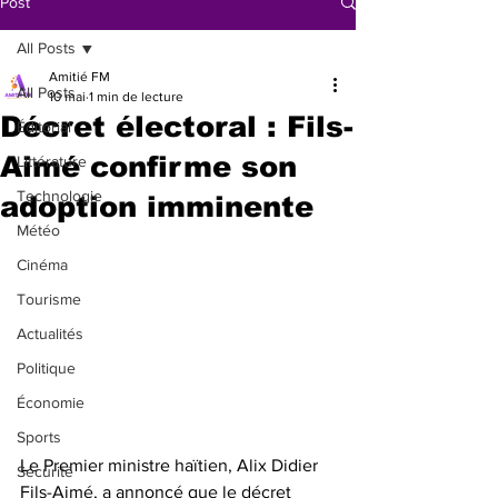
Post
All Posts
Amitié FM
All Posts
10 mai
1 min de lecture
Décret électoral : Fils-
Éditorial
Aimé confirme son
Littérature
Technologie
adoption imminente
Météo
Cinéma
Tourisme
Actualités
Politique
Économie
Sports
Le Premier ministre haïtien, Alix Didier 
Sécurité
Fils-Aimé, a annoncé que le décret 