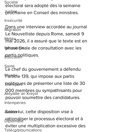
Société
électoral sera adopté dès la semaine 
Justice
prochaine en Conseil des ministres. 
Insécurité
Dans une interview accordée au journal 
Migration
Le Nouvelliste depuis Rome, samedi 9 
Météo
mai 2026, il a assuré que le texte est en 
Nécrologie
phase finale de consultation avec les 
partis politiques.
Éducation
Santé
Le chef du gouvernement a défendu 
Monde
l’article 139, qui impose aux partis 
politiques de présenter une liste de 30 
Transport
000 membres ou sympathisants pour 
Aktyalite an Kreyòl
pouvoir soumettre des candidatures. 
Intempéries
Selon lui, cette disposition vise à 
Aviation
rationaliser le processus électoral et à 
Diplomatie
éviter une multiplication excessive des 
Télécommunications