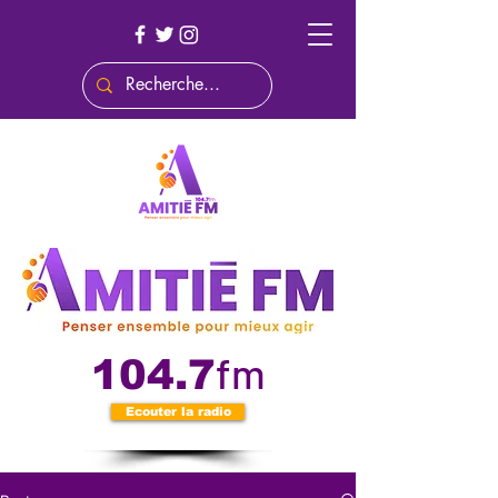
fm
104.7
Ecouter la radio