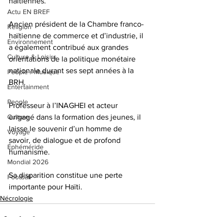
haïtiennes. 
Actu EN BREF
Ancien président de la Chambre franco-
Religion
haïtienne de commerce et d’industrie, il 
Environnement
a également contribué aux grandes 
Culture & Loisirs
orientations de la politique monétaire 
nationale durant ses sept années à la 
People / Musique
BRH.
Entertainment
People
Professeur à l’INAGHEI et acteur 
Culture
engagé dans la formation des jeunes, il 
laisse le souvenir d’un homme de 
Voyage
savoir, de dialogue et de profond 
Éphéméride
humanisme. 
Mondial 2026
Sa disparition constitue une perte 
Football
importante pour Haïti.
Nécrologie