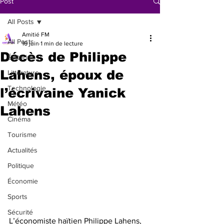
Post
All Posts
Amitié FM
All Posts
16 juin
1 min de lecture
Décès de Philippe
Éditorial
Lahens, époux de
Littérature
Technologie
l’écrivaine Yanick
Météo
Lahens
Cinéma
Tourisme
Actualités
Politique
Économie
Sports
Sécurité
L’économiste haïtien Philippe Lahens, 