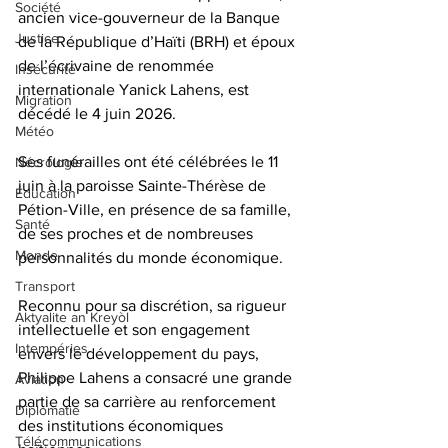
Société
ancien vice-gouverneur de la Banque 
Justice
de la République d’Haïti (BRH) et époux 
de l’écrivaine de renommée 
Insécurité
internationale Yanick Lahens, est 
Migration
décédé le 4 juin 2026. 
Météo
Ses funérailles ont été célébrées le 11 
Nécrologie
juin à la paroisse Sainte-Thérèse de 
Éducation
Pétion-Ville, en présence de sa famille, 
Santé
de ses proches et de nombreuses 
Monde
personnalités du monde économique.
Transport
Reconnu pour sa discrétion, sa rigueur 
Aktyalite an Kreyòl
intellectuelle et son engagement 
Intempéries
envers le développement du pays, 
Philippe Lahens a consacré une grande 
Aviation
partie de sa carrière au renforcement 
Diplomatie
des institutions économiques 
Télécommunications