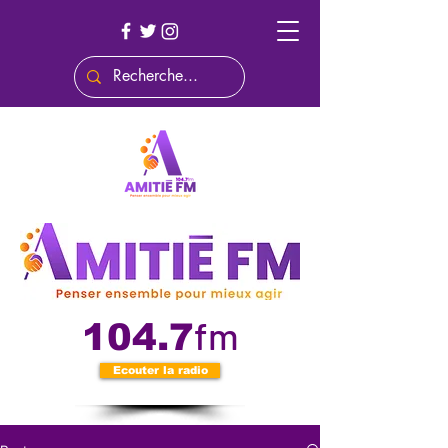
fm
104.7
Ecouter la radio