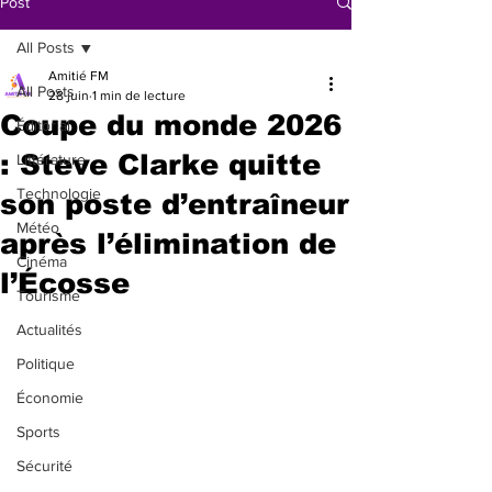
Post
All Posts
Amitié FM
All Posts
28 juin
1 min de lecture
Coupe du monde 2026
Éditorial
: Steve Clarke quitte
Littérature
Technologie
son poste d’entraîneur
Météo
après l’élimination de
Cinéma
l’Écosse
Tourisme
Actualités
Politique
Économie
Sports
Sécurité