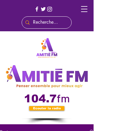
fm
104.7
Ecouter la radio