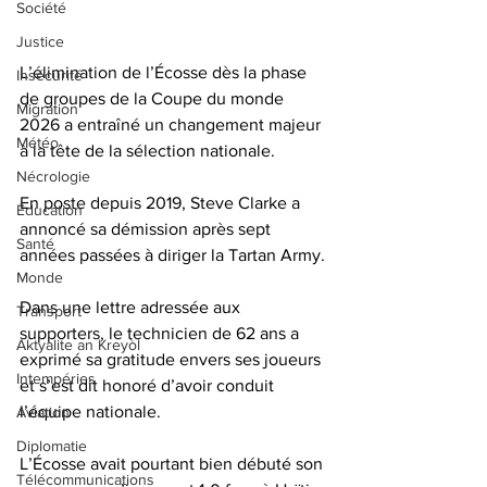
Société
Justice
L’élimination de l’Écosse dès la phase 
Insécurité
de groupes de la Coupe du monde 
Migration
2026 a entraîné un changement majeur 
Météo
à la tête de la sélection nationale.
Nécrologie
En poste depuis 2019, Steve Clarke a 
Éducation
annoncé sa démission après sept 
Santé
années passées à diriger la Tartan Army.
Monde
Dans une lettre adressée aux 
Transport
supporters, le technicien de 62 ans a 
Aktyalite an Kreyòl
exprimé sa gratitude envers ses joueurs 
Intempéries
et s’est dit honoré d’avoir conduit 
l’équipe nationale.
Aviation
Diplomatie
L’Écosse avait pourtant bien débuté son 
Télécommunications