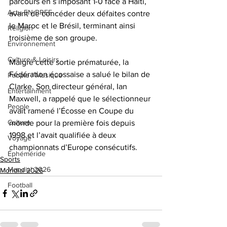
parcours en s’imposant 1-0 face à Haïti, 
Actu EN BREF
avant de concéder deux défaites contre 
le Maroc et le Brésil, terminant ainsi 
Religion
troisième de son groupe.
Environnement
Culture & Loisirs
Malgré cette sortie prématurée, la 
Fédération écossaise a salué le bilan de 
People / Musique
Clarke. Son directeur général, Ian 
Entertainment
Maxwell, a rappelé que le sélectionneur 
People
avait ramené l’Écosse en Coupe du 
Culture
monde pour la première fois depuis 
1998 et l’avait qualifiée à deux 
Voyage
championnats d’Europe consécutifs.
Éphéméride
Sports
Mondial 2026
Mondial 2026
Football