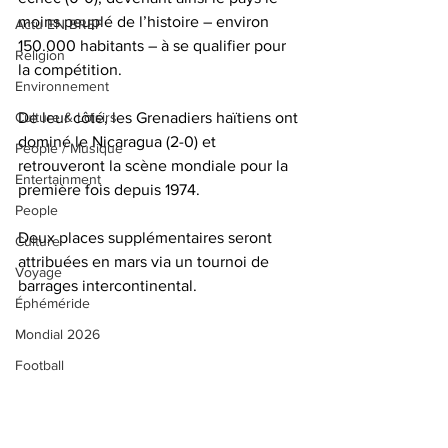
moins peuplé de l’histoire – environ 
Actu EN BREF
150.000 habitants – à se qualifier pour 
Religion
la compétition. 
Environnement
Culture & Loisirs
De leur côté, les Grenadiers haïtiens ont 
dominé le Nicaragua (2-0) et 
People / Musique
retrouveront la scène mondiale pour la 
Entertainment
première fois depuis 1974.
People
Deux places supplémentaires seront 
Culture
attribuées en mars via un tournoi de 
Voyage
barrages intercontinental.
Éphéméride
Mondial 2026
Football