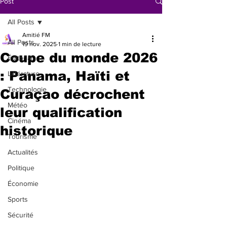
Post
All Posts
Amitié FM
All Posts
19 nov. 2025
1 min de lecture
Coupe du monde 2026
Éditorial
: Panama, Haïti et
Littérature
Technologie
Curaçao décrochent
Météo
leur qualification
Cinéma
historique
Tourisme
Actualités
Politique
Économie
Sports
Sécurité