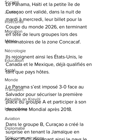
Société
Le Panama, Haïti et la petite île de 
Curaçao ont validé, dans la nuit de 
Justice
mardi à mercredi, leur billet pour la 
Insécurité
Coupe du monde 2026, en terminant 
Migration
en tête de leurs groupes lors des 
Météo
éliminatoires de la zone Concacaf. 
Nécrologie
Ils rejoignent ainsi les États-Unis, le 
Éducation
Canada et le Mexique, déjà qualifiés en 
Santé
tant que pays hôtes.
Monde
Le Panama s’est imposé 3-0 face au 
Transport
Salvador pour sécuriser la première 
Aktyalite an Kreyòl
place du groupe A et participer à son 
Intempéries
deuxième Mondial après 2018. 
Aviation
Dans le groupe B, Curaçao a créé la 
Diplomatie
surprise en tenant la Jamaïque en 
Télécommunications
échec (0-0), devenant ainsi le pays le 