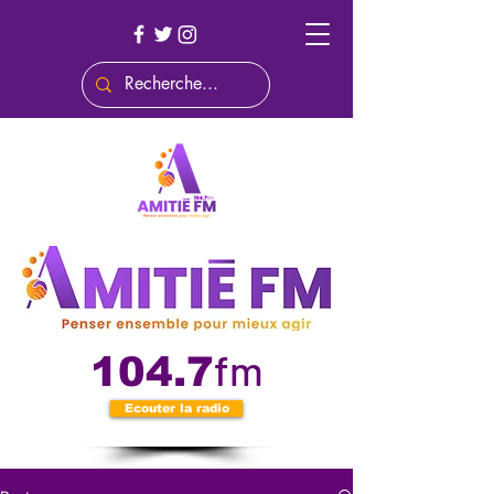
fm
104.7
Ecouter la radio