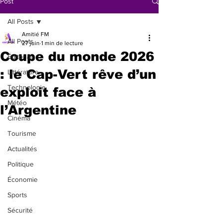
Post
All Posts
Amitié FM
All Posts
27 juin
1 min de lecture
Coupe du monde 2026
Éditorial
: le Cap-Vert rêve d’un
Littérature
Technologie
exploit face à
Météo
l’Argentine
Cinéma
Tourisme
Actualités
Politique
Économie
Sports
Sécurité