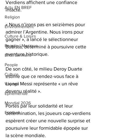
Verdiens affichent une confiance 
Actu EN BREF
intacte.
Religion
« Nous n’irons pas en seizièmes pour 
Environnement
admirer l’Argentine. Nous irons pour 
Culture & Loisirs
gagner », a lancé le sélectionneur 
People / Musique
Bubista, déterminé à poursuivre cette 
aventure historique.
Entertainment
People
De son côté, le milieu Deroy Duarte 
Culture
estime que ce rendez-vous face à 
Lionel Messi représente « un rêve 
Voyage
devenu réalité ».
Éphéméride
Mondial 2026
Portés par leur solidarité et leur 
Football
détermination, les joueurs cap-verdiens 
espèrent créer une nouvelle surprise et 
poursuivre leur formidable épopée sur 
la scène mondiale.