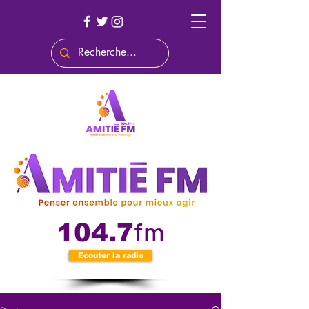
fm
104.7
Ecouter la radio