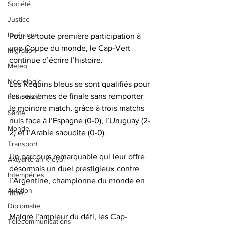
Société
Justice
Insécurité
Pour sa toute première participation à 
une Coupe du monde, le Cap-Vert 
Migration
continue d’écrire l’histoire.
Météo
Nécrologie
Les Requins bleus se sont qualifiés pour 
les seizièmes de finale sans remporter 
Éducation
le moindre match, grâce à trois matchs 
Santé
nuls face à l’Espagne (0-0), l’Uruguay (2-
Monde
2) et l’Arabie saoudite (0-0).
Transport
Un parcours remarquable qui leur offre 
Aktyalite an Kreyòl
désormais un duel prestigieux contre 
Intempéries
l’Argentine, championne du monde en 
Aviation
titre.
Diplomatie
Malgré l’ampleur du défi, les Cap-
Télécommunications