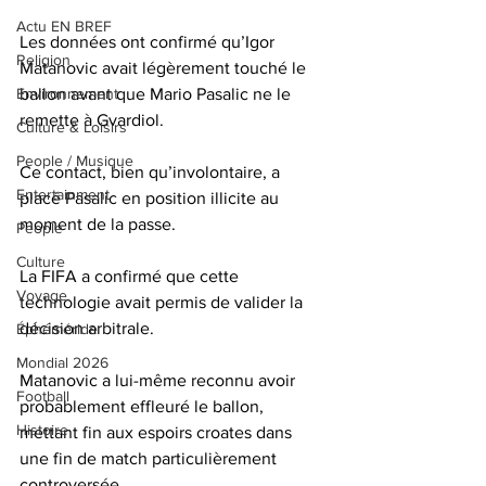
Actu EN BREF
Les données ont confirmé qu’Igor 
Religion
Matanovic avait légèrement touché le 
Environnement
ballon avant que Mario Pasalic ne le 
remette à Gvardiol. 
Culture & Loisirs
People / Musique
Ce contact, bien qu’involontaire, a 
Entertainment
placé Pasalic en position illicite au 
moment de la passe.
People
Culture
La FIFA a confirmé que cette 
Voyage
technologie avait permis de valider la 
décision arbitrale. 
Éphéméride
Mondial 2026
Matanovic a lui-même reconnu avoir 
Football
probablement effleuré le ballon, 
Histoire
mettant fin aux espoirs croates dans 
une fin de match particulièrement 
controversée.