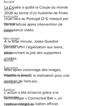
Société
La Croatie a quitté la Coupe du monde 
Justice
2026 au terme d’un huitième de finale 
Insécurité
cruel face au Portugal (2-1), marqué par 
Migration
un but refusé après intervention de 
l’assistance vidéo. 
Météo
Nécrologie
À la 105e minute, Josko Gvardiol 
Éducation
pensait offrir l’égalisation aux siens, 
déclenchant la joie des supporters 
Santé
croates. 
Monde
Transport
Mais après visionnage des images, 
Aktyalite an Kreyòl
l’arbitre a annulé la réalisation pour une 
position de hors-jeu.
Intempéries
Aviation
L’action a été éclaircie grâce à la 
Diplomatie
technologie « Connected Ball », un 
capteur intégré au ballon officiel. 
Télécommunications