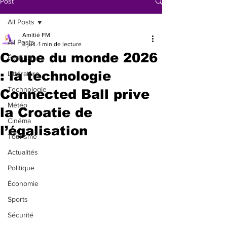
Post
All Posts
Amitié FM
All Posts
3 juil.
1 min de lecture
Coupe du monde 2026
Éditorial
: la technologie
Littérature
Technologie
Connected Ball prive
Météo
la Croatie de
Cinéma
l’égalisation
Tourisme
Actualités
Politique
Économie
Sports
Sécurité