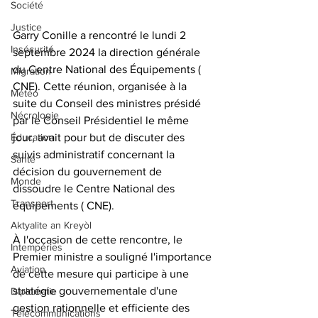
Société
Justice
Garry Conille a rencontré le lundi 2 
Insécurité
septembre 2024 la direction générale 
du Centre National des Équipements ( 
Migration
CNE). Cette réunion, organisée à la 
Météo
suite du Conseil des ministres présidé 
Nécrologie
par le Conseil Présidentiel le même 
jour, avait pour but de discuter des 
Éducation
suivis administratif concernant la 
Santé
décision du gouvernement de 
Monde
dissoudre le Centre National des 
Transport
équipements ( CNE).
Aktyalite an Kreyòl
À l'occasion de cette rencontre, le 
Intempéries
Premier ministre a souligné l'importance 
Aviation
de cette mesure qui participe à une 
stratégie gouvernementale d'une 
Diplomatie
gestion rationnelle et efficiente des 
Télécommunications