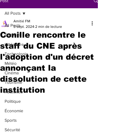
Post
All Posts
Amitié FM
All Posts
3 sept. 2024
2 min de lecture
Conille rencontre le
Éditorial
staff du CNE après
Littérature
Technologie
l'adoption d'un décret
Météo
annonçant la
Cinéma
dissolution de cette
Tourisme
institution
Actualités
Politique
Économie
Sports
Sécurité