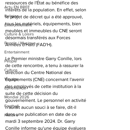
ressources de l'État au bénéfice des 
Actu EN BREF
intérêts de la population. En effet, selon 
Religion
le projet de décret qui a été approuvé, 
tous les matériels, équipements, bien 
Environnement
meubles et immeubles du CNE seront 
Culture & Loisirs
désormais transférés aux Forces 
People / Musique
Armées d'Haïti (FAD'H).
Entertainment
Le Premier ministre Garry Conille, lors 
People
de cette rencontre, a tenu à rassurer la 
Culture
direction du Centre National des 
Voyage
Équipements (CNE) concernant l'avenir 
des employés de cette institution à la 
Éphéméride
suite de cette décision du 
Mondial 2026
gouvernement. Le personnel en activité 
Football
n'aurait aucun souci à se faire, dit-il 
dans une publication en date de ce 
Histoire
mardi 3 septembre 2024. Dr. Garry 
Conille informe qu'une équipe évaluera 