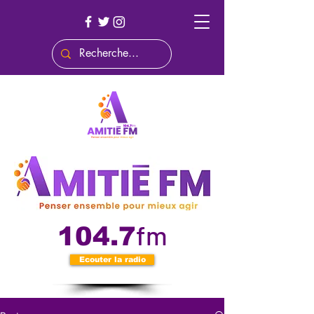
fm
104.7
Ecouter la radio