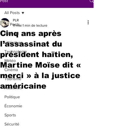
Post
All Posts
PLR
All Posts
11 mai
1 min de lecture
Cinq ans après
Éditorial
l’assassinat du
Littérature
Technologie
président haïtien,
Météo
Martine Moïse dit «
Cinéma
merci » à la justice
Tourisme
américaine
Actualités
Politique
Économie
Sports
Sécurité