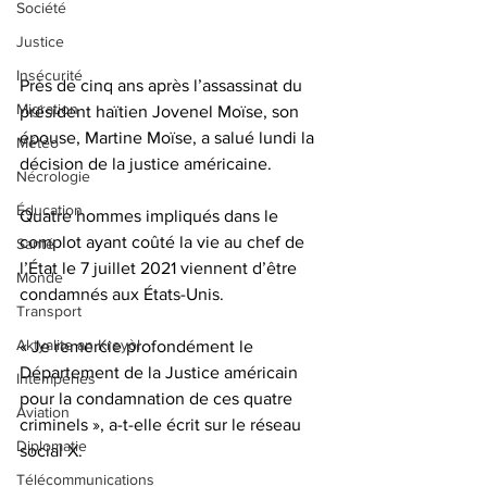
Société
Justice
Insécurité
Près de cinq ans après l’assassinat du 
Migration
président haïtien Jovenel Moïse, son 
épouse, Martine Moïse, a salué lundi la 
Météo
décision de la justice américaine. 
Nécrologie
Éducation
Quatre hommes impliqués dans le 
complot ayant coûté la vie au chef de 
Santé
l’État le 7 juillet 2021 viennent d’être 
Monde
condamnés aux États-Unis.
Transport
Aktyalite an Kreyòl
« Je remercie profondément le 
Département de la Justice américain 
Intempéries
pour la condamnation de ces quatre 
Aviation
criminels », a-t-elle écrit sur le réseau 
Diplomatie
social X. 
Télécommunications