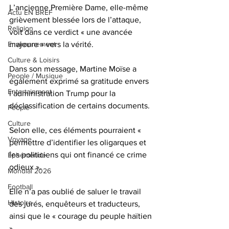
L’ancienne Première Dame, elle-même 
Actu EN BREF
grièvement blessée lors de l’attaque, 
Religion
voit dans ce verdict « une avancée 
Environnement
majeure » vers la vérité.
Culture & Loisirs
Dans son message, Martine Moïse a 
People / Musique
également exprimé sa gratitude envers 
Entertainment
l’administration Trump pour la 
déclassification de certains documents. 
People
Culture
Selon elle, ces éléments pourraient « 
Voyage
permettre d’identifier les oligarques et 
les politiciens qui ont financé ce crime 
Éphéméride
odieux ».
Mondial 2026
Football
Elle n’a pas oublié de saluer le travail 
Histoire
des jurés, enquêteurs et traducteurs, 
ainsi que le « courage du peuple haïtien 
». 