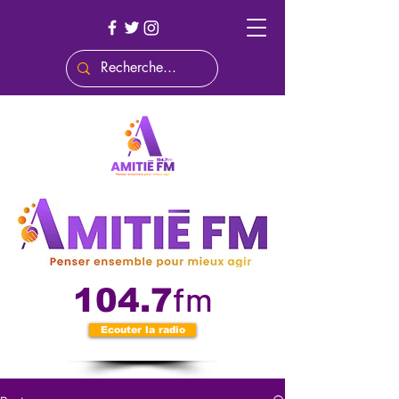
fm
104.7
Ecouter la radio