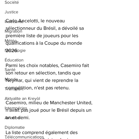
Société
Justice
Carlo Ancelotti, le nouveau 
Insécurité
sélectionneur du Brésil, a dévoilé sa 
Migration
première liste de joueurs pour les 
Météo
qualifications à la Coupe du monde 
Nécrologie
2026. 
Éducation
Parmi les choix notables, Casemiro fait 
Santé
son retour en sélection, tandis que 
Monde
Neymar, qui vient de reprendre la 
compétition, n'est pas retenu. 
Transport
Aktyalite an Kreyòl
Casemiro, milieu de Manchester United, 
Intempéries
n'avait pas joué pour le Brésil depuis un 
an et demi. 
Aviation
Diplomatie
La liste comprend également des 
Télécommunications