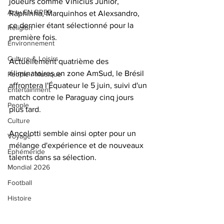
joueurs comme Vinicius Junior, 
Actu EN BREF
Raphinha, Marquinhos et Alexsandro, 
ce dernier étant sélectionné pour la 
Religion
première fois. 
Environnement
Culture & Loisirs
Actuellement quatrième des 
éliminatoires en zone AmSud, le Brésil 
People / Musique
affrontera l'Équateur le 5 juin, suivi d'un 
Entertainment
match contre le Paraguay cinq jours 
People
plus tard. 
Culture
Ancelotti semble ainsi opter pour un 
Voyage
mélange d'expérience et de nouveaux 
Éphéméride
talents dans sa sélection.
Mondial 2026
Football
Histoire