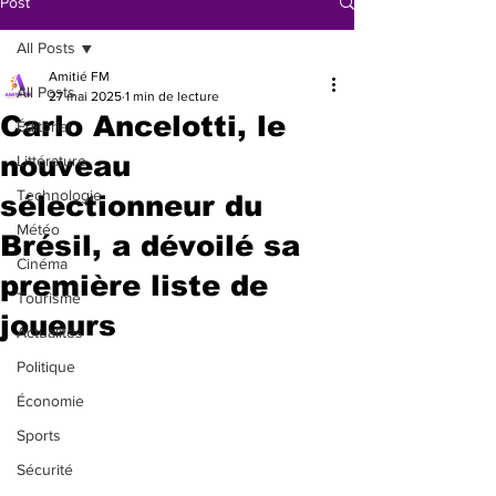
Post
All Posts
Amitié FM
All Posts
27 mai 2025
1 min de lecture
Carlo Ancelotti, le
Éditorial
nouveau
Littérature
Technologie
sélectionneur du
Météo
Brésil, a dévoilé sa
Cinéma
première liste de
Tourisme
joueurs
Actualités
Politique
Économie
Sports
Sécurité