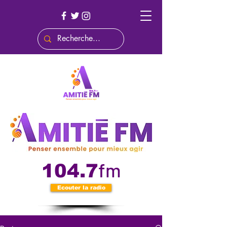
fm
104.7
Ecouter la radio