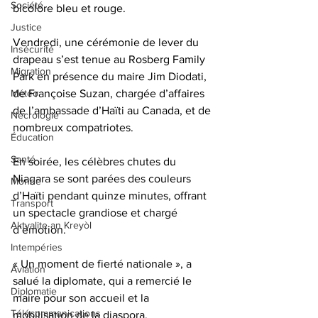
Société
bicolore bleu et rouge. 
Justice
Vendredi, une cérémonie de lever du 
Insécurité
drapeau s’est tenue au Rosberg Family 
Migration
Park en présence du maire Jim Diodati, 
de Françoise Suzan, chargée d’affaires 
Météo
de l’ambassade d’Haïti au Canada, et de 
Nécrologie
nombreux compatriotes.
Éducation
Santé
En soirée, les célèbres chutes du 
Niagara se sont parées des couleurs 
Monde
d’Haïti pendant quinze minutes, offrant 
Transport
un spectacle grandiose et chargé 
Aktyalite an Kreyòl
d’émotion. 
Intempéries
« Un moment de fierté nationale », a 
Aviation
salué la diplomate, qui a remercié le 
Diplomatie
maire pour son accueil et la 
Télécommunications
mobilisation de la diaspora.