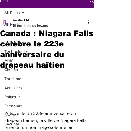
Post
All Posts
Amitié FM
All Posts
18 mai
1 min de lecture
Canada : Niagara Falls
Éditorial
célèbre le 223e
Littérature
Technologie
anniversaire du
Météo
drapeau haïtien
Cinéma
Tourisme
Actualités
Politique
Économie
À la veille du 223e anniversaire du 
Sports
drapeau haïtien, la ville de Niagara Falls 
Sécurité
a rendu un hommage solennel au 