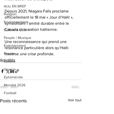
Actu EN BREF
Depuis 2021, Niagara Falls proclame 
Religion
officiellement le 18 mai « Jour d’Haïti », 
Environnement
symbolisant l’amitié durable entre le 
Canada et la nation haïtienne. 
Culture & Loisirs
People / Musique
Une reconnaissance qui prend une 
Entertainment
résonance particulière alors qu’Haïti 
People
traverse une crise profonde.
Actualités
Culture
Voyage
Éphéméride
Mondial 2026
Football
Voir tout
Posts récents