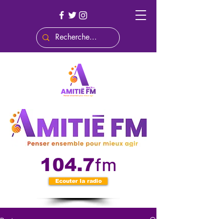
fm
104.7
Ecouter la radio